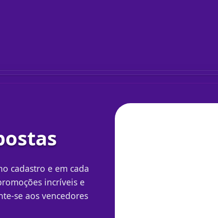
postas
no cadastro e em cada
promoções incríveis e
unte-se aos vencedores