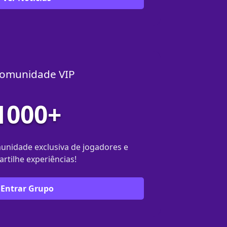
Comunidade VIP
1000+
unidade exclusiva de jogadores e
rtilhe experiências!
Entrar Grupo