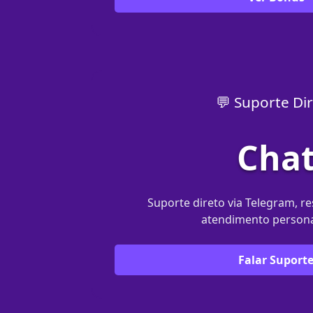
💬 Suporte Di
Cha
Suporte direto via Telegram, r
atendimento persona
Falar Suport