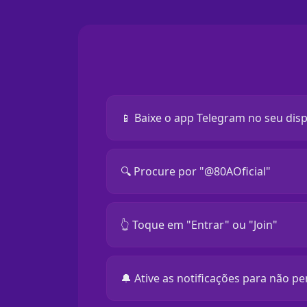
📱 Baixe o app Telegram no seu disp
🔍 Procure por "@80AOficial"
👆 Toque em "Entrar" ou "Join"
🔔 Ative as notificações para não p