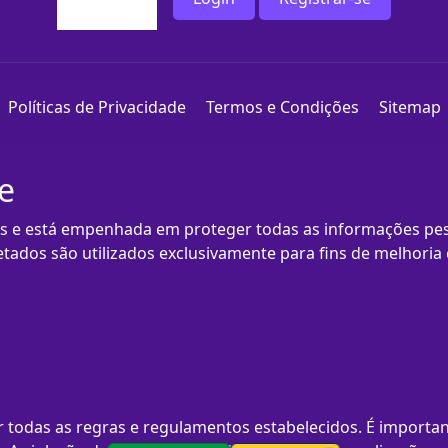
Políticas de Privacidade
Termos e Condições
Sitemap
de
ios e está empenhada em proteger todas as informações pe
tados são utilizados exclusivamente para fins de melhoria
todas as regras e regulamentos estabelecidos. É importan