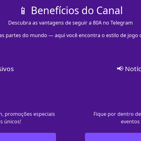
📱 Benefícios do Canal
Descubra as vantagens de seguir a 80A no Telegram
 as partes do mundo — aqui você encontra o estilo de jogo
sivos
📢 Notí
m, promoções especiais
Fique por dentro d
s únicos!
eventos