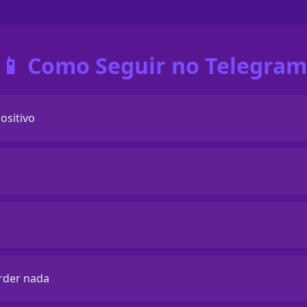
📱 Como Seguir no Telegram
ositivo
erder nada