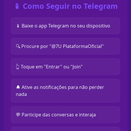
📱 Como Seguir no Telegram
📱 Baixe o app Telegram no seu dispositivo
🔍 Procure por "@7U PlataformaOficial"
👆 Toque em "Entrar" ou "Join"
🔔 Ative as notificações para não perder
nada
💬 Participe das conversas e interaja