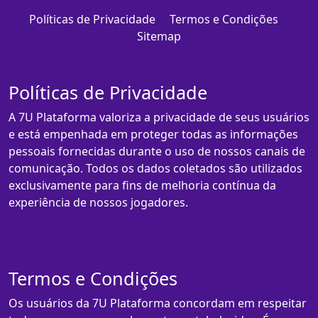
Políticas de Privacidade
Termos e Condições
Sitemap
Políticas de Privacidade
A 7U Plataforma valoriza a privacidade de seus usuários
e está empenhada em proteger todas as informações
pessoais fornecidas durante o uso de nossos canais de
comunicação. Todos os dados coletados são utilizados
exclusivamente para fins de melhoria contínua da
experiência de nossos jogadores.
Termos e Condições
Os usuários da 7U Plataforma concordam em respeitar