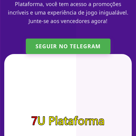
Plataforma, você tem acesso a promoções
incríveis e uma experiência de jogo inigualável.
Junte-se aos vencedores agora!
SEGUIR NO TELEGRAM