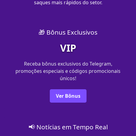
saques mais rápidos do setor.
🎁 Bônus Exclusivos
VIP
Receba bônus exclusivos do Telegram,
promoções especiais e códigos promocionais
únicos!
Ver Bônus
📢 Notícias em Tempo Real