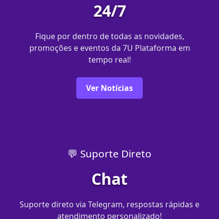
24/7
Fique por dentro de todas as novidades,
promoções e eventos da 7U Plataforma em
tempo real!
Ver Notícias
💬 Suporte Direto
Chat
Suporte direto via Telegram, respostas rápidas e
atendimento personalizado!