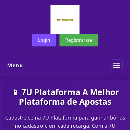
Login
Registrar-se
Menu
📱 7U Plataforma A Melhor
Plataforma de Apostas
Cadastre-se na 7U Plataforma para ganhar bônus
no cadastro e em cada recarga. Com a 7U