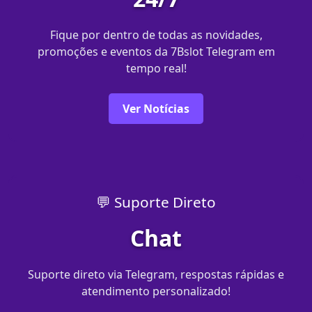
Fique por dentro de todas as novidades,
promoções e eventos da 7Bslot Telegram em
tempo real!
Ver Notícias
💬 Suporte Direto
Chat
Suporte direto via Telegram, respostas rápidas e
atendimento personalizado!