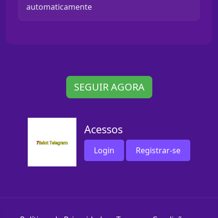
automaticamente
SEGUIR AGORA
Acessos
Login
Registrar-se