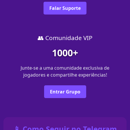
Falar Suporte
👥 Comunidade VIP
1000+
Junte-se a uma comunidade exclusiva de
jogadores e compartilhe experiências!
Entrar Grupo
📱 Como Seguir no Telegram