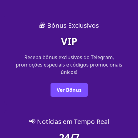
🎁 Bônus Exclusivos
VIP
Receba bônus exclusivos do Telegram,
promoções especiais e códigos promocionais
únicos!
Ver Bônus
📢 Notícias em Tempo Real
24/7