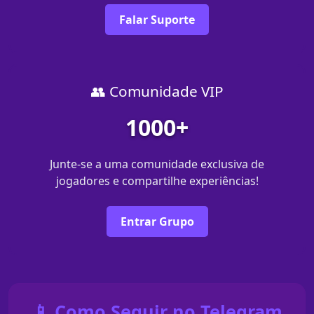
Falar Suporte
👥 Comunidade VIP
1000+
Junte-se a uma comunidade exclusiva de
jogadores e compartilhe experiências!
Entrar Grupo
📱 Como Seguir no Telegram