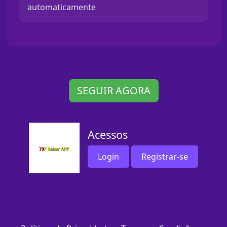
automaticamente
SEGUIR AGORA
Acessos
Login
Registrar-se