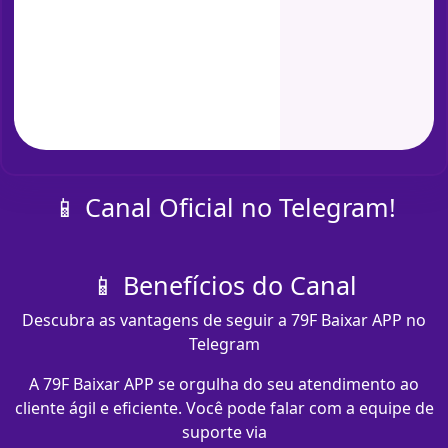
📱 Canal Oficial no Telegram!
📱 Benefícios do Canal
Descubra as vantagens de seguir a 79F Baixar APP no
Telegram
A 79F Baixar APP se orgulha do seu atendimento ao
cliente ágil e eficiente. Você pode falar com a equipe de
suporte via