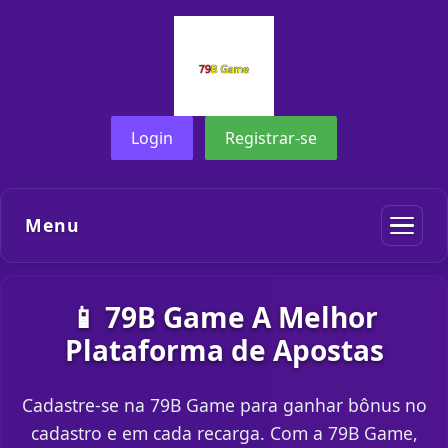
Login
Registrar-se
Menu
📱 79B Game A Melhor
Plataforma de Apostas
Cadastre-se na 79B Game para ganhar bônus no
cadastro e em cada recarga. Com a 79B Game,