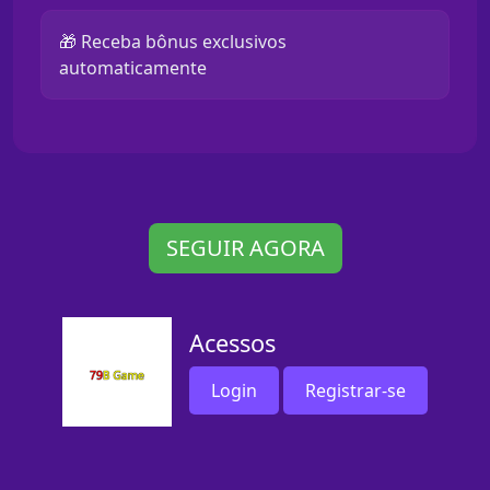
🎁 Receba bônus exclusivos
automaticamente
SEGUIR AGORA
Acessos
Login
Registrar-se