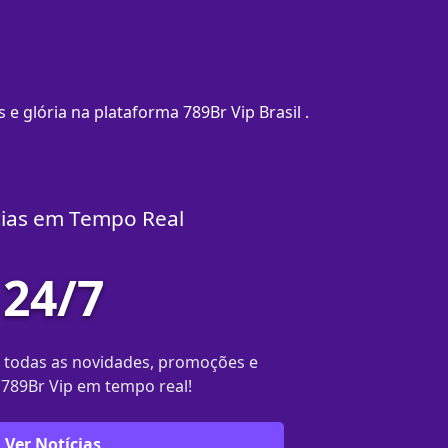
e glória na plataforma 789Br Vip Brasil .
cias em Tempo Real
24/7
e todas as novidades, promoções e
 789Br Vip em tempo real!
Ver Notícias