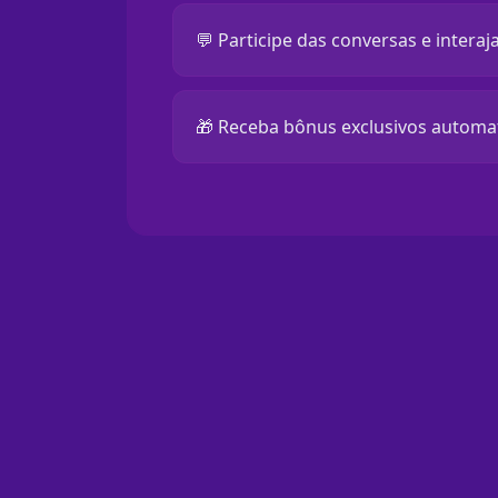
💬 Participe das conversas e interaj
🎁 Receba bônus exclusivos autom