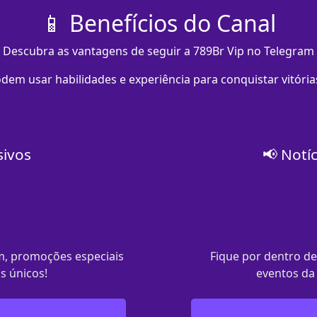
📱 Benefícios do Canal
Descubra as vantagens de seguir a 789Br Vip no Telegram
dem usar habilidades e experiência para conquistar vitórias 
sivos
📢 Notí
m, promoções especiais
Fique por dentro d
s únicos!
eventos da