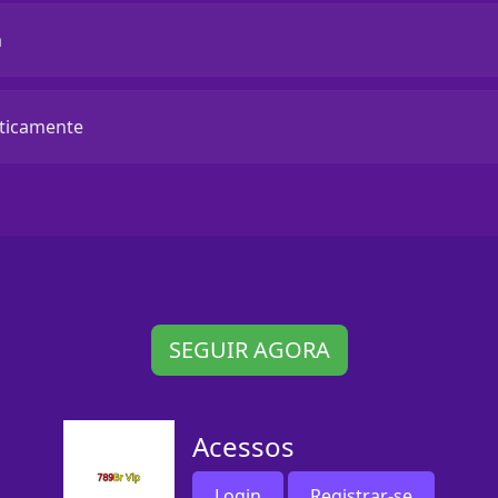
a
aticamente
SEGUIR AGORA
Acessos
Login
Registrar-se