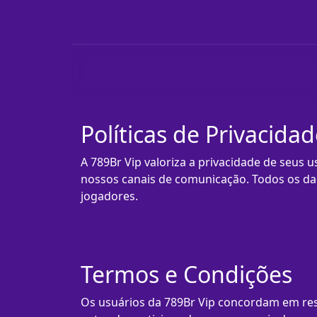
Políticas de Privacida
A 789Br Vip valoriza a privacidade de seus
nossos canais de comunicação. Todos os dad
jogadores.
Termos e Condições
Os usuários da 789Br Vip concordam em resp