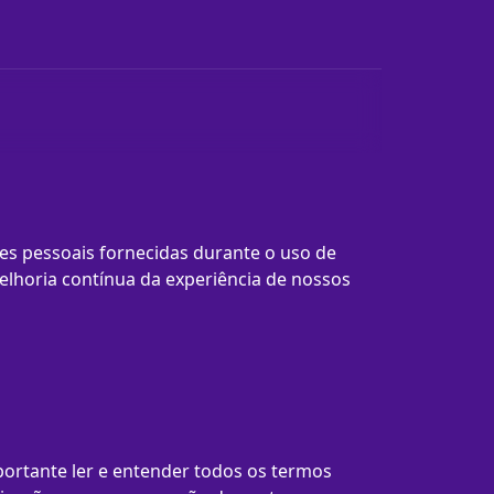
es pessoais fornecidas durante o uso de
elhoria contínua da experiência de nossos
portante ler e entender todos os termos