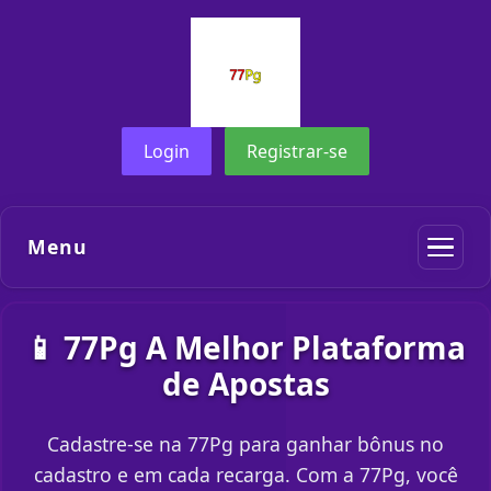
Login
Registrar-se
Menu
📱 77Pg A Melhor Plataforma
de Apostas
Cadastre-se na 77Pg para ganhar bônus no
cadastro e em cada recarga. Com a 77Pg, você