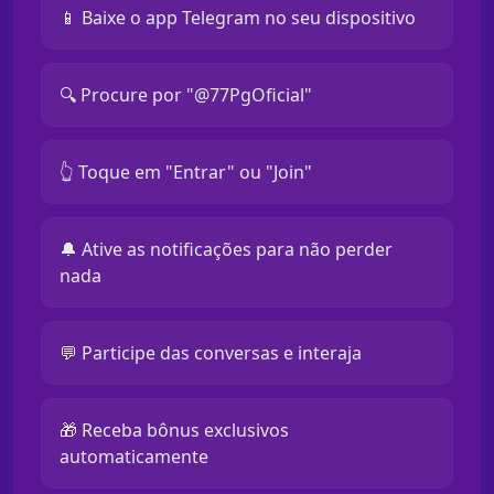
📱 Baixe o app Telegram no seu dispositivo
🔍 Procure por "@77PgOficial"
👆 Toque em "Entrar" ou "Join"
🔔 Ative as notificações para não perder
nada
💬 Participe das conversas e interaja
🎁 Receba bônus exclusivos
automaticamente