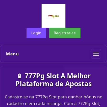
Login
Registrar-se
Menu
📱 777Pg Slot A Melhor
Plataforma de Apostas
Cadastre-se na 777Pg Slot para ganhar bônus no
cadastro e em cada recarga. Com a 777Pg Slot,