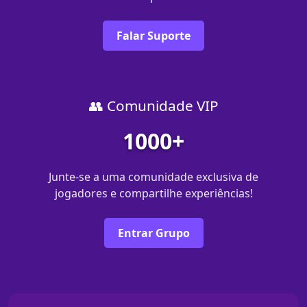
Falar Suporte
👥 Comunidade VIP
1000+
Junte-se a uma comunidade exclusiva de
jogadores e compartilhe experiências!
Entrar Grupo