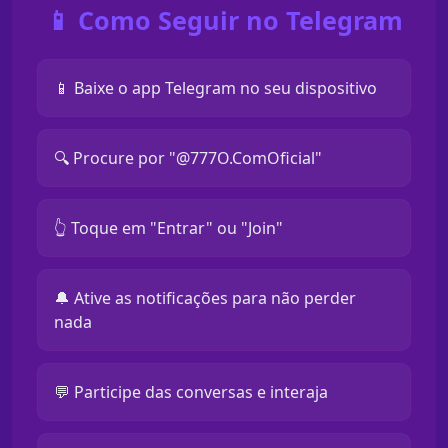
📱 Como Seguir no Telegram
📱 Baixe o app Telegram no seu dispositivo
🔍 Procure por "@777O.ComOficial"
👆 Toque em "Entrar" ou "Join"
🔔 Ative as notificações para não perder
nada
💬 Participe das conversas e interaja