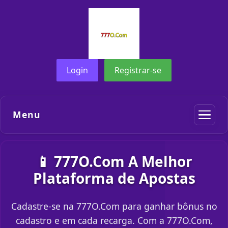
Login
Registrar-se
Menu
📱 777O.Com A Melhor
Plataforma de Apostas
Cadastre-se na 777O.Com para ganhar bônus no
cadastro e em cada recarga. Com a 777O.Com,