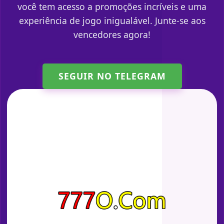
você tem acesso a promoções incríveis e uma
experiência de jogo inigualável. Junte-se aos
vencedores agora!
SEGUIR NO TELEGRAM