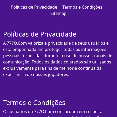
Políticas de Privacidade
Termos e Condições
Sitemap
Políticas de Privacidade
A 777O.Com valoriza a privacidade de seus usuários e
está empenhada em proteger todas as informações
pessoais fornecidas durante o uso de nossos canais de
comunicação. Todos os dados coletados são utilizados
exclusivamente para fins de melhoria contínua da
experiência de nossos jogadores.
Termos e Condições
Os usuários da 777O.Com concordam em respeitar