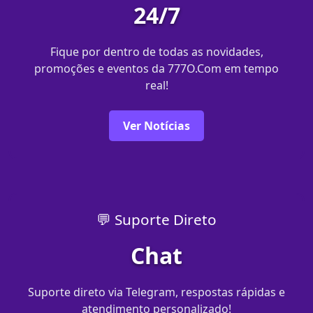
24/7
Fique por dentro de todas as novidades,
promoções e eventos da 777O.Com em tempo
real!
Ver Notícias
💬 Suporte Direto
Chat
Suporte direto via Telegram, respostas rápidas e
atendimento personalizado!