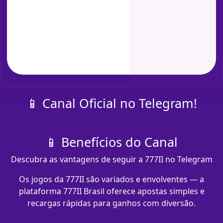
📱 Canal Oficial no Telegram!
📱 Benefícios do Canal
Descubra as vantagens de seguir a 777II no Telegram
Os jogos da 777II são variados e envolventes — a
plataforma 777II Brasil oferece apostas simples e
recargas rápidas para ganhos com diversão.