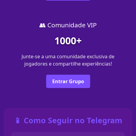
👥 Comunidade VIP
1000+
Junte-se a uma comunidade exclusiva de
jogadores e compartilhe experiências!
Entrar Grupo
📱 Como Seguir no Telegram