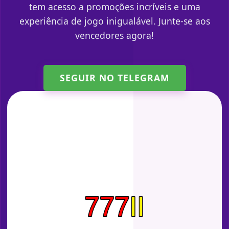
tem acesso a promoções incríveis e uma
experiência de jogo inigualável. Junte-se aos
vencedores agora!
SEGUIR NO TELEGRAM