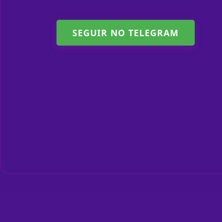
SEGUIR NO TELEGRAM