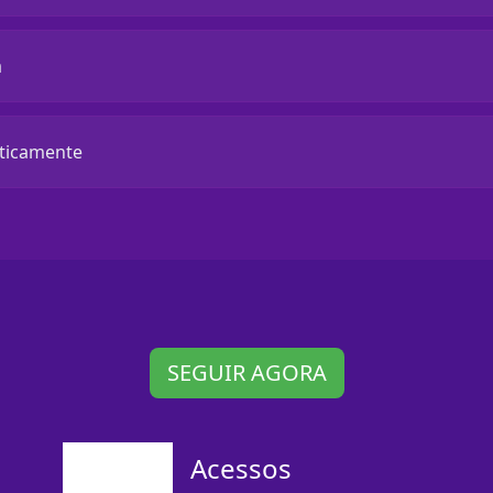
a
aticamente
SEGUIR AGORA
Acessos