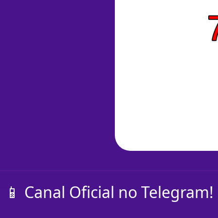
📱 Canal Oficial no Telegram!