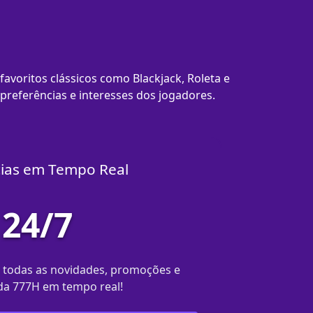
favoritos clássicos como Blackjack, Roleta e
preferências e interesses dos jogadores.
cias em Tempo Real
24/7
e todas as novidades, promoções e
da 777H em tempo real!