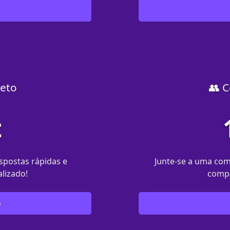
reto
👥 
t
espostas rápidas e
Junte-se a uma com
lizado!
compa
e