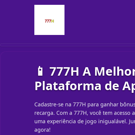
📱 777H A Melho
Plataforma de A
Cadastre-se na 777H para ganhar bônus
recarga. Com a 777H, você tem acesso a
uma experiência de jogo inigualável. J
agora!