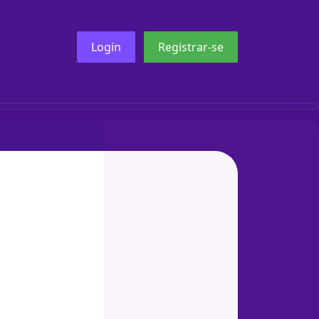
Login
Registrar-se