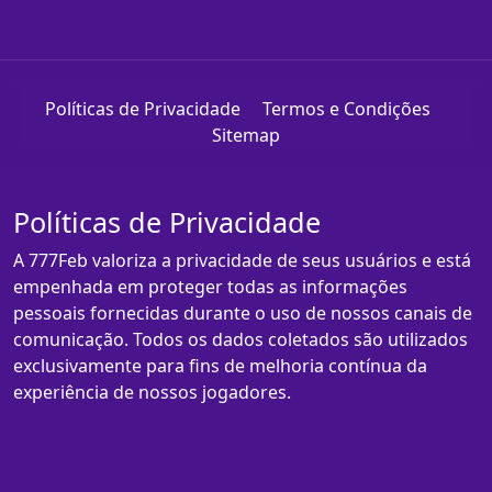
Políticas de Privacidade
Termos e Condições
Sitemap
Políticas de Privacidade
A 777Feb valoriza a privacidade de seus usuários e está
empenhada em proteger todas as informações
pessoais fornecidas durante o uso de nossos canais de
comunicação. Todos os dados coletados são utilizados
exclusivamente para fins de melhoria contínua da
experiência de nossos jogadores.