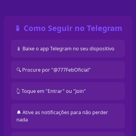
📱 Como Seguir no Telegram
📱 Baixe o app Telegram no seu dispositivo
🔍 Procure por "@777FebOficial"
👆 Toque em "Entrar" ou "Join"
🔔 Ative as notificações para não perder
nada