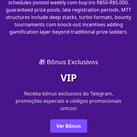
schedules posted weekly com buy-ins R$50-R$5.000,
guaranteed prize pools, late registration periods. MTT
structures include deep stacks, turbo formats, bounty
tournaments com knock-out incentives adding
gamification layer beyond traditional prize ladders.
🎁 Bônus Exclusivos
VIP
Receba bônus exclusivos do Telegram,
promoções especiais e códigos promocionais
únicos!
Ver Bônus