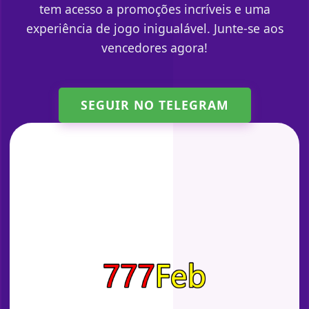
tem acesso a promoções incríveis e uma
experiência de jogo inigualável. Junte-se aos
vencedores agora!
SEGUIR NO TELEGRAM