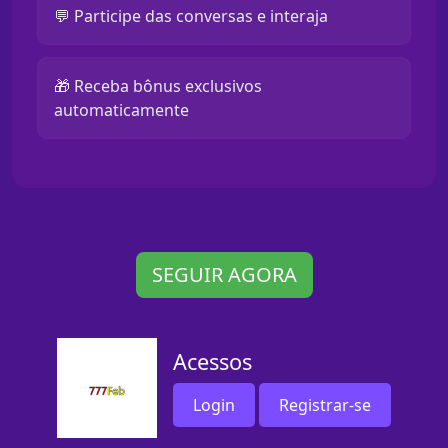
💬 Participe das conversas e interaja
🎁 Receba bônus exclusivos
automaticamente
SEGUIR AGORA
Acessos
Login
Registrar-se