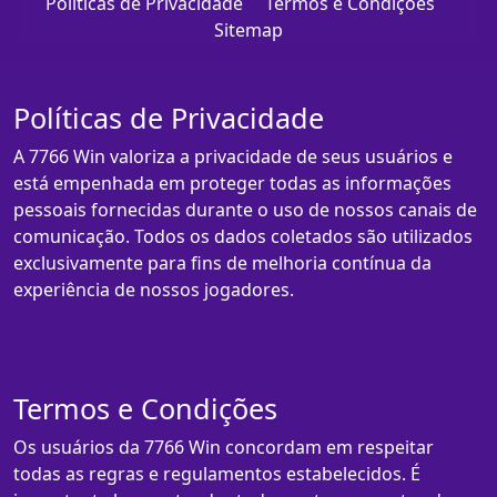
Políticas de Privacidade
Termos e Condições
Sitemap
Políticas de Privacidade
A 7766 Win valoriza a privacidade de seus usuários e
está empenhada em proteger todas as informações
pessoais fornecidas durante o uso de nossos canais de
comunicação. Todos os dados coletados são utilizados
exclusivamente para fins de melhoria contínua da
experiência de nossos jogadores.
Termos e Condições
Os usuários da 7766 Win concordam em respeitar
todas as regras e regulamentos estabelecidos. É