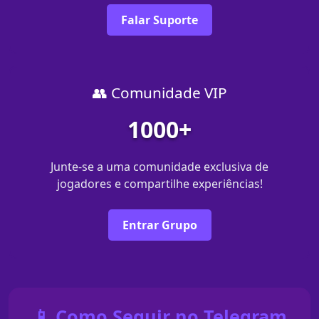
Falar Suporte
👥 Comunidade VIP
1000+
Junte-se a uma comunidade exclusiva de
jogadores e compartilhe experiências!
Entrar Grupo
📱 Como Seguir no Telegram