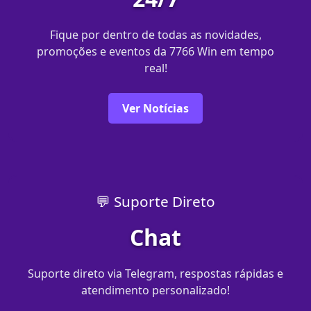
Fique por dentro de todas as novidades,
promoções e eventos da 7766 Win em tempo
real!
Ver Notícias
💬 Suporte Direto
Chat
Suporte direto via Telegram, respostas rápidas e
atendimento personalizado!