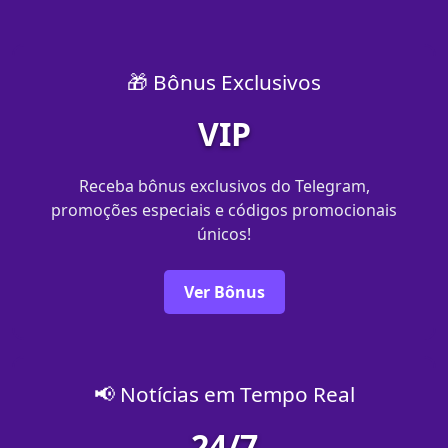
🎁 Bônus Exclusivos
VIP
Receba bônus exclusivos do Telegram,
promoções especiais e códigos promocionais
únicos!
Ver Bônus
📢 Notícias em Tempo Real
24/7