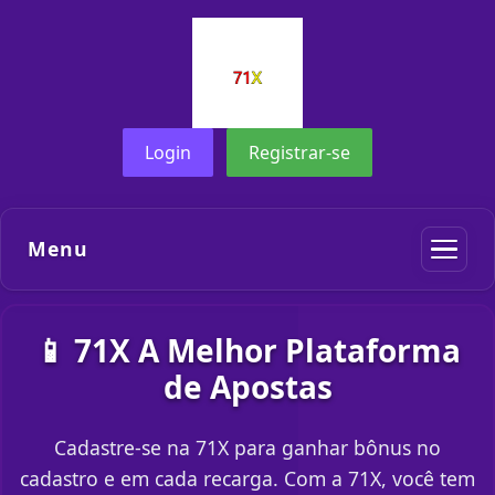
Login
Registrar-se
Menu
📱 71X A Melhor Plataforma
de Apostas
Cadastre-se na 71X para ganhar bônus no
cadastro e em cada recarga. Com a 71X, você tem