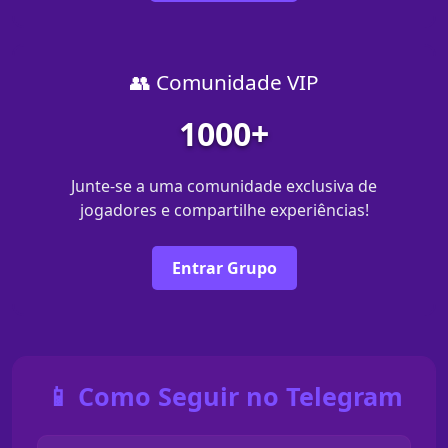
👥 Comunidade VIP
1000+
Junte-se a uma comunidade exclusiva de
jogadores e compartilhe experiências!
Entrar Grupo
📱 Como Seguir no Telegram