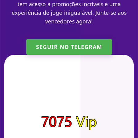
tem acesso a promoções incríveis e uma
experiência de jogo inigualável. Junte-se aos
vencedores agora!
SEGUIR NO TELEGRAM