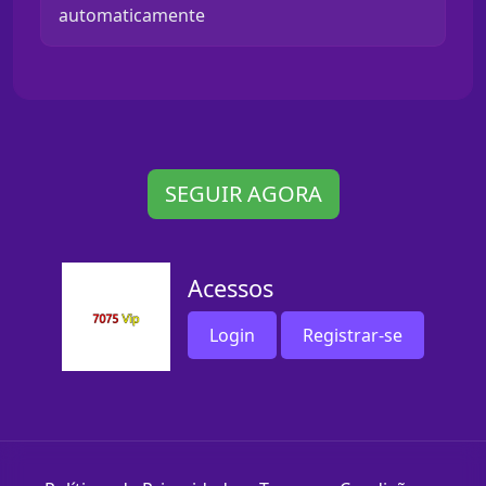
automaticamente
SEGUIR AGORA
Acessos
Login
Registrar-se