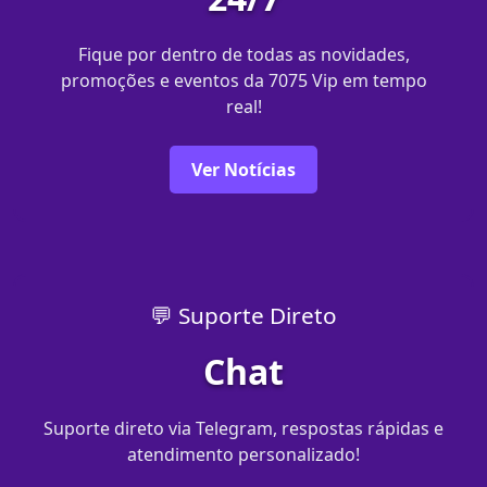
Fique por dentro de todas as novidades,
promoções e eventos da 7075 Vip em tempo
real!
Ver Notícias
💬 Suporte Direto
Chat
Suporte direto via Telegram, respostas rápidas e
atendimento personalizado!