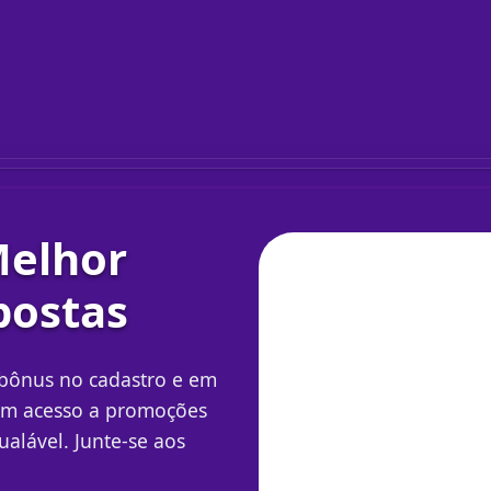
Melhor
postas
bônus no cadastro e em
em acesso a promoções
ualável. Junte-se aos