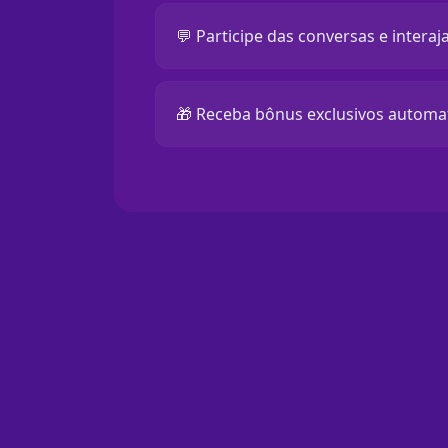
💬 Participe das conversas e interaj
🎁 Receba bônus exclusivos autom