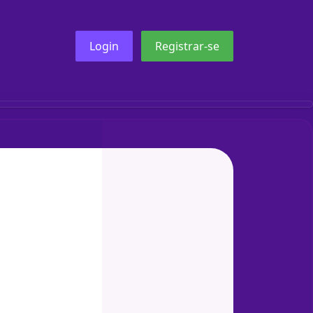
Login
Registrar-se