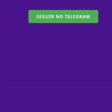
SEGUIR NO TELEGRAM