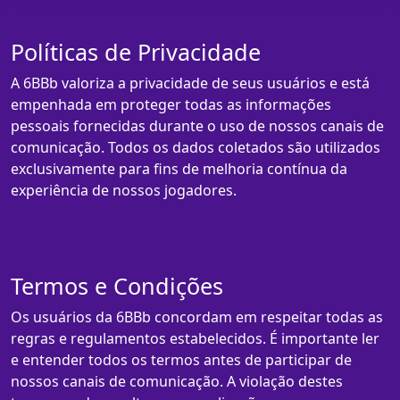
Políticas de Privacidade
A 6BBb valoriza a privacidade de seus usuários e está
empenhada em proteger todas as informações
pessoais fornecidas durante o uso de nossos canais de
comunicação. Todos os dados coletados são utilizados
exclusivamente para fins de melhoria contínua da
experiência de nossos jogadores.
Termos e Condições
Os usuários da 6BBb concordam em respeitar todas as
regras e regulamentos estabelecidos. É importante ler
e entender todos os termos antes de participar de
nossos canais de comunicação. A violação destes