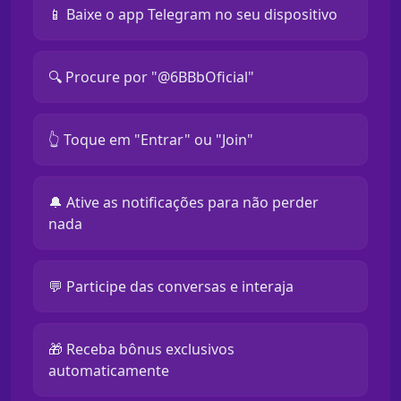
📱 Baixe o app Telegram no seu dispositivo
🔍 Procure por "@6BBbOficial"
👆 Toque em "Entrar" ou "Join"
🔔 Ative as notificações para não perder
nada
💬 Participe das conversas e interaja
🎁 Receba bônus exclusivos
automaticamente