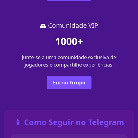
👥 Comunidade VIP
1000+
Junte-se a uma comunidade exclusiva de
jogadores e compartilhe experiências!
Entrar Grupo
📱 Como Seguir no Telegram