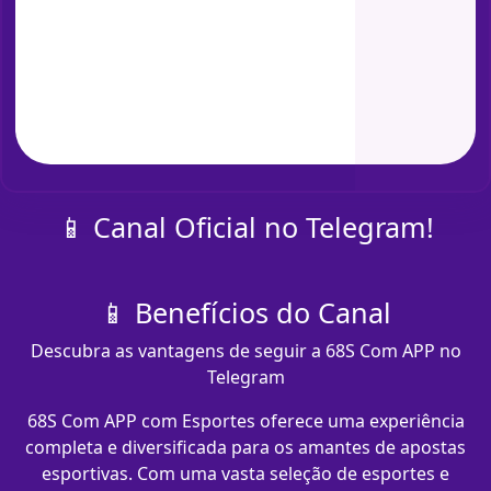
📱 Canal Oficial no Telegram!
📱 Benefícios do Canal
Descubra as vantagens de seguir a 68S Com APP no
Telegram
68S Com APP com​ Esportes oferece uma experiência
completa e diversificada para os amantes de apostas
esportivas. Com uma vasta seleção de esportes e