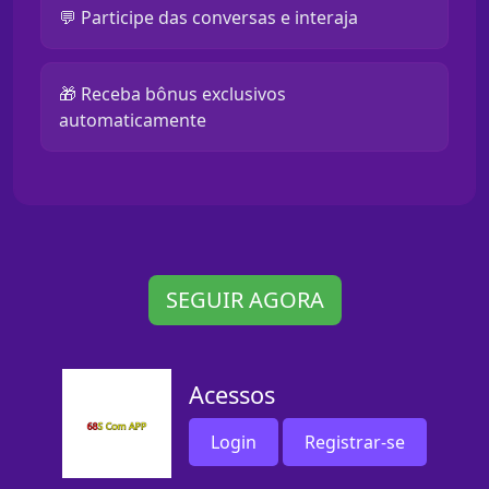
💬 Participe das conversas e interaja
🎁 Receba bônus exclusivos
automaticamente
SEGUIR AGORA
Acessos
Login
Registrar-se