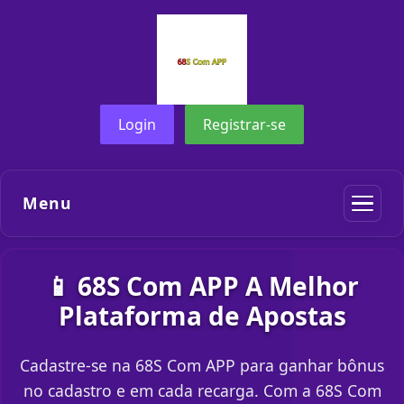
Login
Registrar-se
Menu
📱 68S Com APP A Melhor
Plataforma de Apostas
Cadastre-se na 68S Com APP para ganhar bônus
no cadastro e em cada recarga. Com a 68S Com