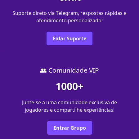
Suporte direto via Telegram, respostas rápidas e
atendimento personalizado!
Falar Suporte
👥 Comunidade VIP
1000+
Junte-se a uma comunidade exclusiva de
jogadores e compartilhe experiências!
Entrar Grupo