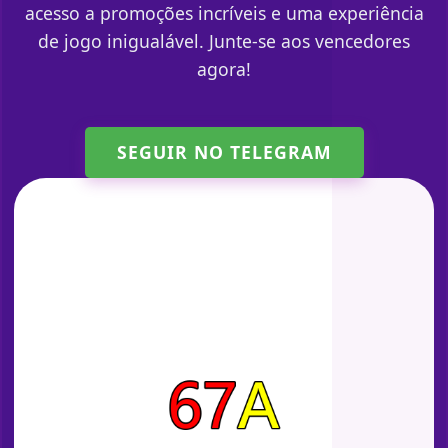
acesso a promoções incríveis e uma experiência
de jogo inigualável. Junte-se aos vencedores
agora!
SEGUIR NO TELEGRAM