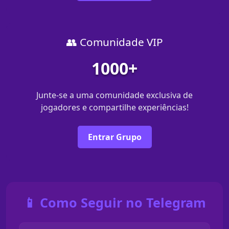
👥 Comunidade VIP
1000+
Junte-se a uma comunidade exclusiva de
jogadores e compartilhe experiências!
Entrar Grupo
📱 Como Seguir no Telegram