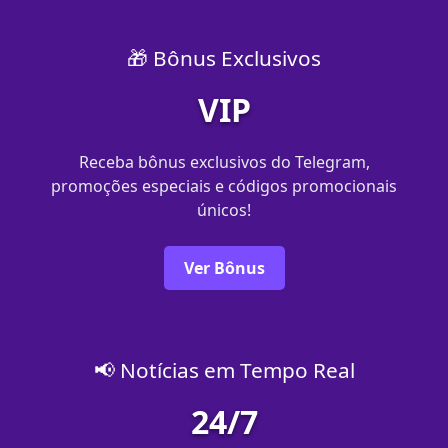
🎁 Bônus Exclusivos
VIP
Receba bônus exclusivos do Telegram,
promoções especiais e códigos promocionais
únicos!
Ver Bônus
📢 Notícias em Tempo Real
24/7