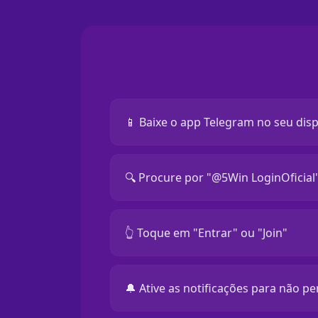
📱 Baixe o app Telegram no seu disp
🔍 Procure por "@5Win LoginOficial
👆 Toque em "Entrar" ou "Join"
🔔 Ative as notificações para não p