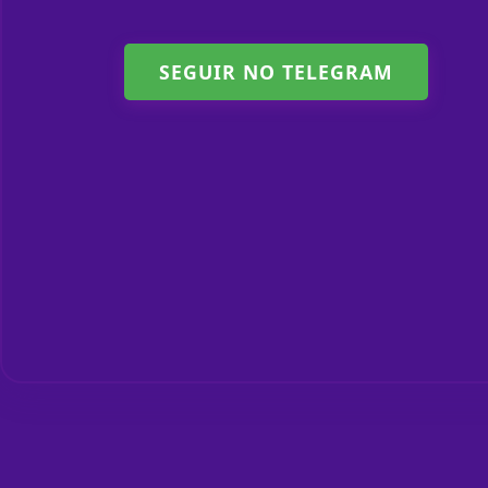
SEGUIR NO TELEGRAM