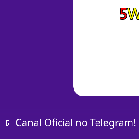
📱 Canal Oficial no Telegram!