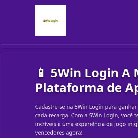
📱 5Win Login A
Plataforma de A
Cadastre-se na 5Win Login para ganhar
cada recarga. Com a 5Win Login, você 
incríveis e uma experiência de jogo inig
vencedores agora!