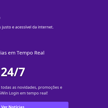
m
justo e acessível da internet.
cias em Tempo Real
24/7
e todas as novidades, promoções e
5Win Login em tempo real!
Ver Notícias