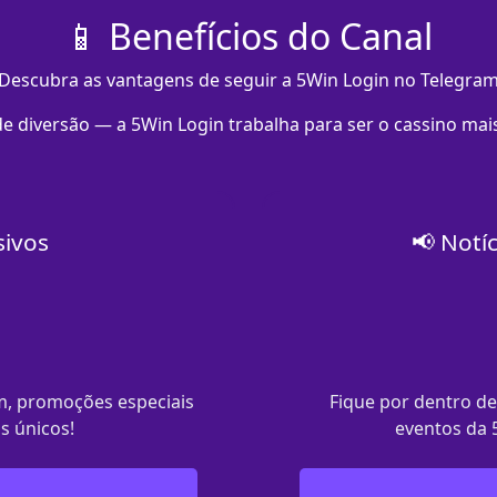
📱 Benefícios do Canal
Descubra as vantagens de seguir a 5Win Login no Telegra
e diversão — a 5Win Login trabalha para ser o cassino mais 
sivos
📢 Notí
m, promoções especiais
Fique por dentro d
s únicos!
eventos da 