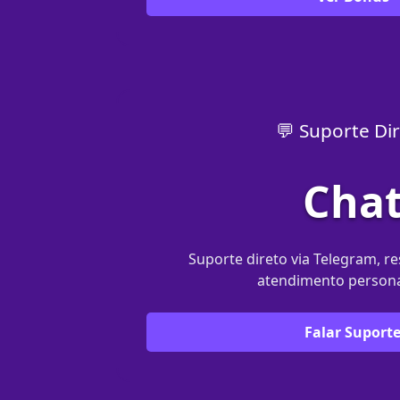
💬 Suporte Di
Cha
Suporte direto via Telegram, r
atendimento persona
Falar Suport