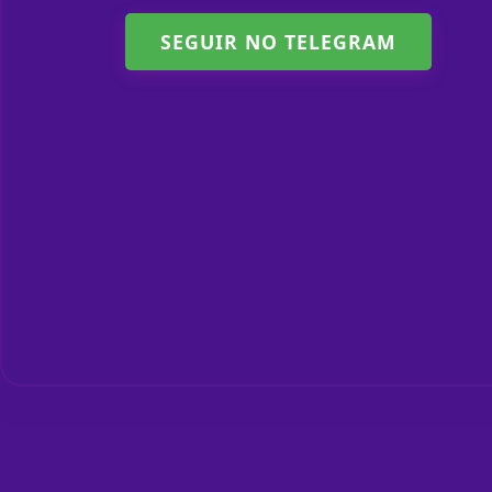
SEGUIR NO TELEGRAM