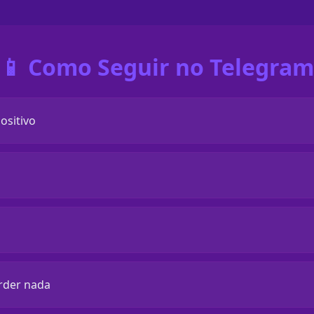
📱 Como Seguir no Telegram
ositivo
erder nada