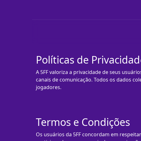
Políticas de Privacida
A 5FF valoriza a privacidade de seus usuár
canais de comunicação. Todos os dados cole
jogadores.
Termos e Condições
Os usuários da 5FF concordam em respeitar 