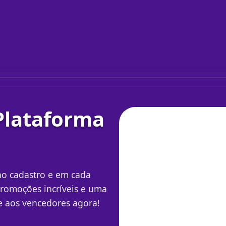
Plataforma
no cadastro e em cada
promoções incríveis e uma
se aos vencedores agora!