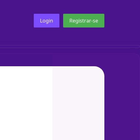
Login
Registrar-se