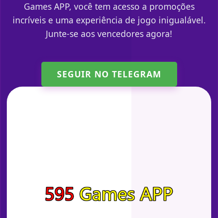
Games APP, você tem acesso a promoções
incríveis e uma experiência de jogo inigualável.
Junte-se aos vencedores agora!
SEGUIR NO TELEGRAM