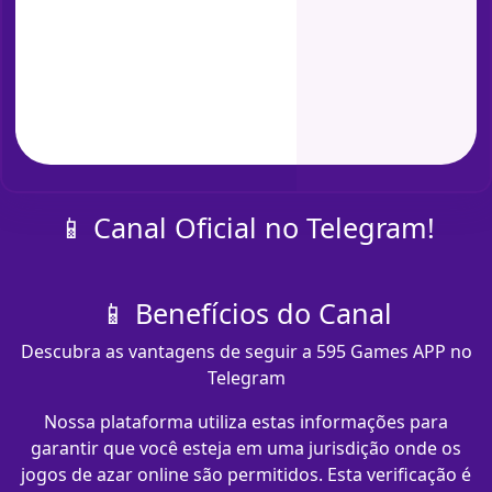
📱 Canal Oficial no Telegram!
📱 Benefícios do Canal
Descubra as vantagens de seguir a 595 Games APP no
Telegram
Nossa plataforma utiliza estas informações para
garantir que você esteja em uma jurisdição onde os
jogos de azar online são permitidos. Esta verificação é