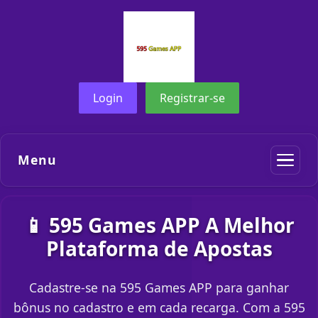
Login
Registrar-se
Menu
📱 595 Games APP A Melhor
Plataforma de Apostas
Cadastre-se na 595 Games APP para ganhar
bônus no cadastro e em cada recarga. Com a 595