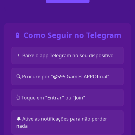
📱 Como Seguir no Telegram
📱 Baixe o app Telegram no seu dispositivo
🔍 Procure por "@595 Games APPOficial"
👆 Toque em "Entrar" ou "Join"
🔔 Ative as notificações para não perder
nada