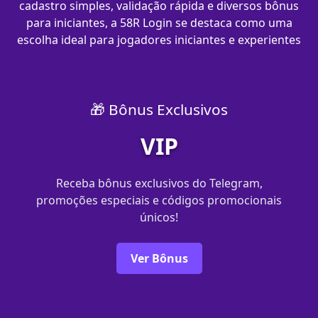
cadastro simples, validação rápida e diversos bônus
para iniciantes, a 58R Login se destaca como uma
escolha ideal para jogadores iniciantes e experientes
🎁 Bônus Exclusivos
VIP
Receba bônus exclusivos do Telegram,
promoções especiais e códigos promocionais
únicos!
Ver Bônus