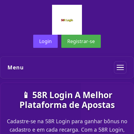
Login
Registrar-se
Menu
📱 58R Login A Melhor
Plataforma de Apostas
Cadastre-se na 58R Login para ganhar bônus no
cadastro e em cada recarga. Com a 58R Login,