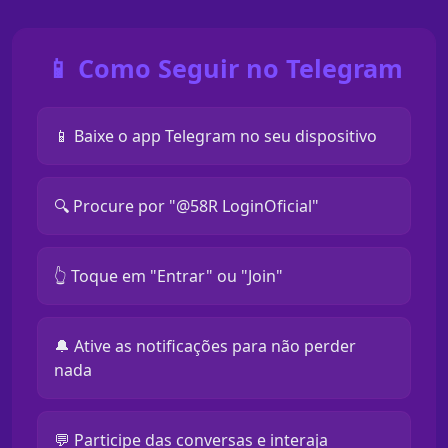
📱 Como Seguir no Telegram
📱 Baixe o app Telegram no seu dispositivo
🔍 Procure por "@58R LoginOficial"
👆 Toque em "Entrar" ou "Join"
🔔 Ative as notificações para não perder
nada
💬 Participe das conversas e interaja