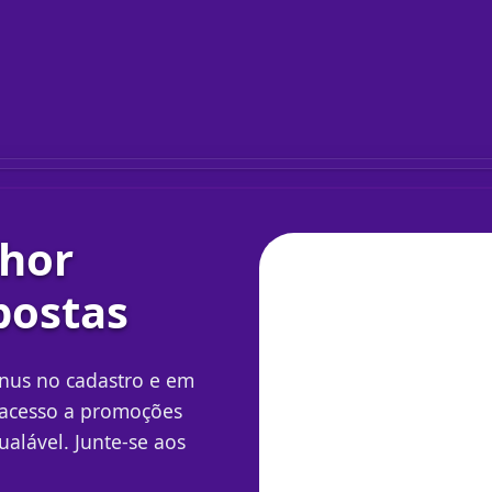
lhor
postas
nus no cadastro e em
 acesso a promoções
ualável. Junte-se aos