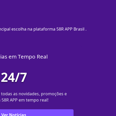
ncipal escolha na plataforma 58R APP Brasil .
cias em Tempo Real
24/7
e todas as novidades, promoções e
a 58R APP em tempo real!
Ver Notícias