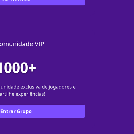
Comunidade VIP
1000+
unidade exclusiva de jogadores e
rtilhe experiências!
Entrar Grupo