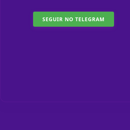
SEGUIR NO TELEGRAM