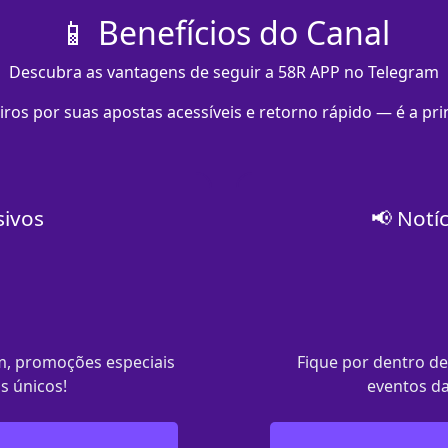
📱 Benefícios do Canal
Descubra as vantagens de seguir a 58R APP no Telegram
iros por suas apostas acessíveis e retorno rápido — é a pri
sivos
📢 Notí
m, promoções especiais
Fique por dentro d
s únicos!
eventos d