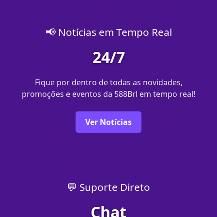
📢 Notícias em Tempo Real
24/7
Fique por dentro de todas as novidades,
promoções e eventos da 588Brl em tempo real!
Ver Notícias
💬 Suporte Direto
Chat