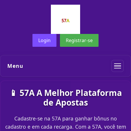
Login
Registrar-se
Menu
📱 57A A Melhor Plataforma
de Apostas
Cadastre-se na 57A para ganhar bônus no
cadastro e em cada recarga. Com a 57A, você tem