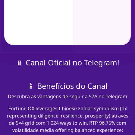
📱 Canal Oficial no Telegram!
📱 Benefícios do Canal
Descubra as vantagens de seguir a 57A no Telegram
Fortune OX leverages Chinese zodiac symbolism (ox
representing diligence, resilience, prosperity) através
de 5×4 grid com 1.024 ways to win. RTP 96.75% com
volatilidade média offering balanced experience: