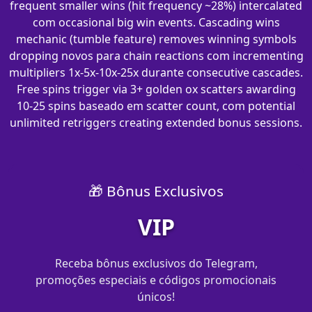
frequent smaller wins (hit frequency ~28%) intercalated
com occasional big win events. Cascading wins
mechanic (tumble feature) removes winning symbols
dropping novos para chain reactions com incrementing
multipliers 1x-5x-10x-25x durante consecutive cascades.
Free spins trigger via 3+ golden ox scatters awarding
10-25 spins baseado em scatter count, com potential
unlimited retriggers creating extended bonus sessions.
🎁 Bônus Exclusivos
VIP
Receba bônus exclusivos do Telegram,
promoções especiais e códigos promocionais
únicos!