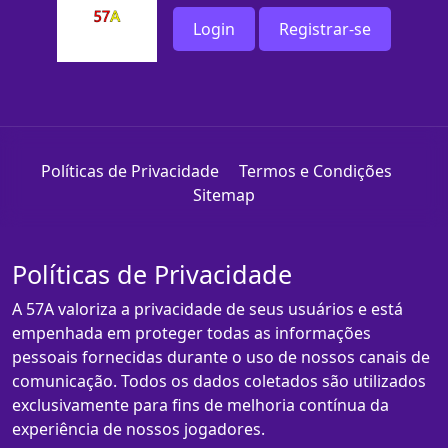
Login
Registrar-se
Políticas de Privacidade
Termos e Condições
Sitemap
Políticas de Privacidade
A 57A valoriza a privacidade de seus usuários e está
empenhada em proteger todas as informações
pessoais fornecidas durante o uso de nossos canais de
comunicação. Todos os dados coletados são utilizados
exclusivamente para fins de melhoria contínua da
experiência de nossos jogadores.