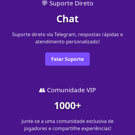
💬 Suporte Direto
Chat
Suporte direto via Telegram, respostas rápidas e
atendimento personalizado!
Falar Suporte
👥 Comunidade VIP
1000+
Junte-se a uma comunidade exclusiva de
jogadores e compartilhe experiências!