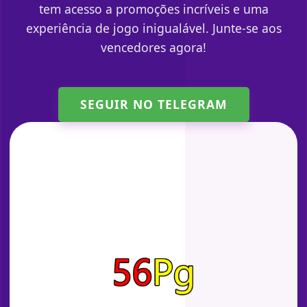
tem acesso a promoções incríveis e uma
experiência de jogo inigualável. Junte-se aos
vencedores agora!
SEGUIR NO TELEGRAM