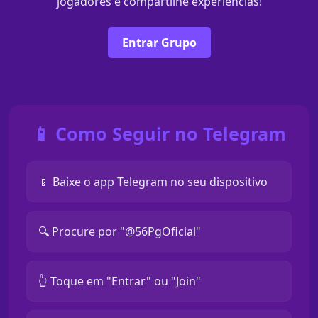
jogadores e compartilhe experiências!
Entrar Grupo
📱 Como Seguir no Telegram
📱 Baixe o app Telegram no seu dispositivo
🔍 Procure por "@56PgOficial"
👆 Toque em "Entrar" ou "Join"