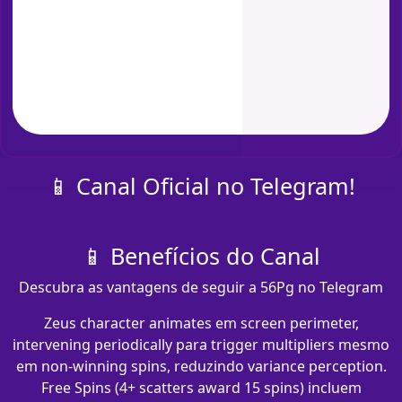
📱 Canal Oficial no Telegram!
📱 Benefícios do Canal
Descubra as vantagens de seguir a 56Pg no Telegram
Zeus character animates em screen perimeter,
intervening periodically para trigger multipliers mesmo
em non-winning spins, reduzindo variance perception.
Free Spins (4+ scatters award 15 spins) incluem