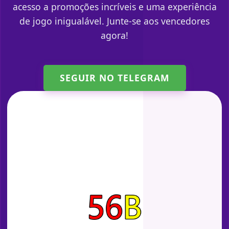
acesso a promoções incríveis e uma experiência
de jogo inigualável. Junte-se aos vencedores
agora!
SEGUIR NO TELEGRAM