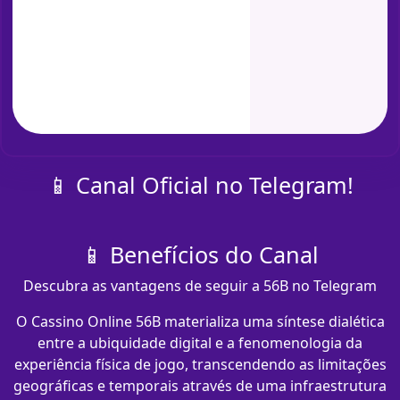
📱 Canal Oficial no Telegram!
📱 Benefícios do Canal
Descubra as vantagens de seguir a 56B no Telegram
O Cassino Online 56B materializa uma síntese dialética
entre a ubiquidade digital e a fenomenologia da
experiência física de jogo, transcendendo as limitações
geográficas e temporais através de uma infraestrutura