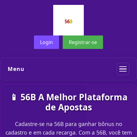
Login
Registrar-se
Menu
📱 56B A Melhor Plataforma
de Apostas
Cadastre-se na 56B para ganhar bônus no
cadastro e em cada recarga. Com a 56B, você tem