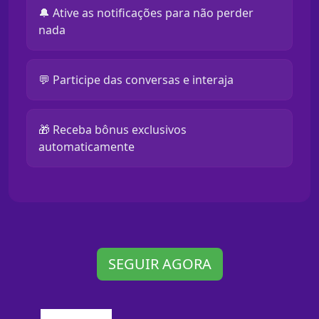
🔔 Ative as notificações para não perder
nada
💬 Participe das conversas e interaja
🎁 Receba bônus exclusivos
automaticamente
SEGUIR AGORA