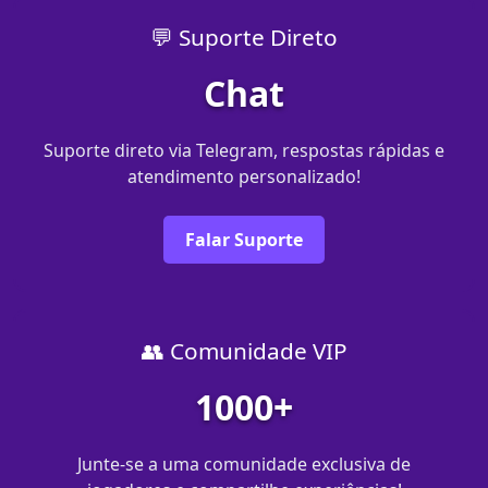
💬 Suporte Direto
Chat
Suporte direto via Telegram, respostas rápidas e
atendimento personalizado!
Falar Suporte
👥 Comunidade VIP
1000+
Junte-se a uma comunidade exclusiva de