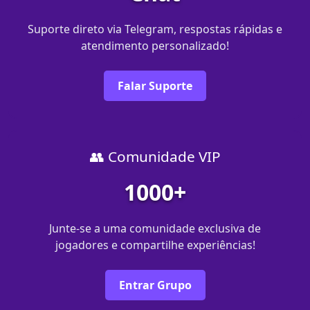
Suporte direto via Telegram, respostas rápidas e
atendimento personalizado!
Falar Suporte
👥 Comunidade VIP
1000+
Junte-se a uma comunidade exclusiva de
jogadores e compartilhe experiências!
Entrar Grupo