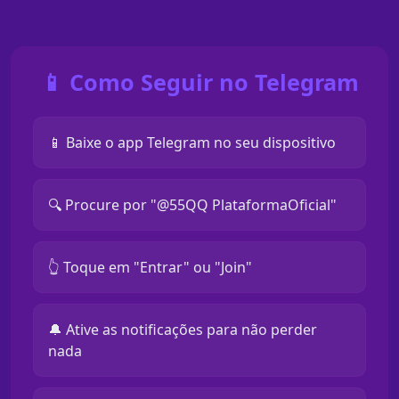
📱 Como Seguir no Telegram
📱 Baixe o app Telegram no seu dispositivo
🔍 Procure por "@55QQ PlataformaOficial"
👆 Toque em "Entrar" ou "Join"
🔔 Ative as notificações para não perder
nada