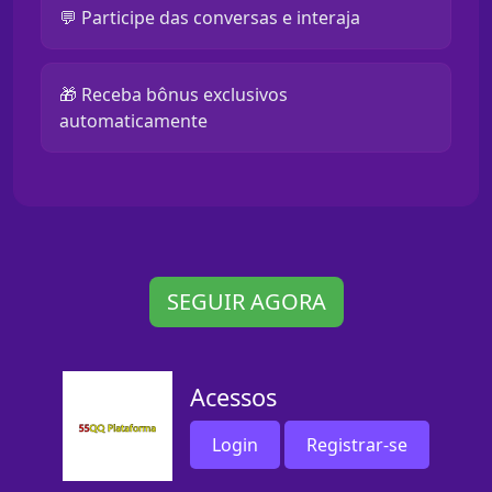
💬 Participe das conversas e interaja
🎁 Receba bônus exclusivos
automaticamente
SEGUIR AGORA
Acessos
Login
Registrar-se