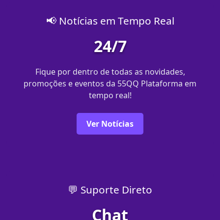
📢 Notícias em Tempo Real
24/7
Fique por dentro de todas as novidades,
promoções e eventos da 55QQ Plataforma em
tempo real!
Ver Notícias
💬 Suporte Direto
Chat