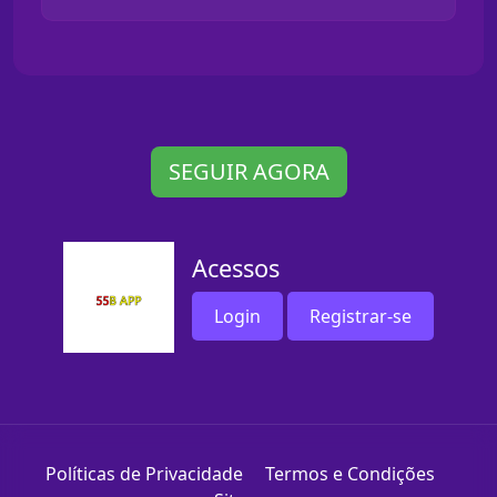
SEGUIR AGORA
Acessos
Login
Registrar-se
Políticas de Privacidade
Termos e Condições