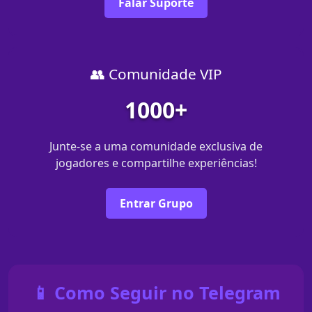
Falar Suporte
👥 Comunidade VIP
1000+
Junte-se a uma comunidade exclusiva de
jogadores e compartilhe experiências!
Entrar Grupo
📱 Como Seguir no Telegram