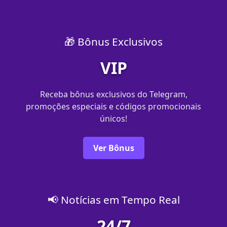
🎁 Bônus Exclusivos
VIP
Receba bônus exclusivos do Telegram,
promoções especiais e códigos promocionais
únicos!
Ver Bônus
📢 Notícias em Tempo Real
24/7