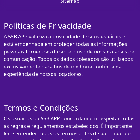
Sitemap
Políticas de Privacidade
A 55B APP valoriza a privacidade de seus usuários e
está empenhada em proteger todas as informações
pessoais fornecidas durante o uso de nossos canais de
comunicação. Todos os dados coletados são utilizados
exclusivamente para fins de melhoria contínua da
experiência de nossos jogadores.
Termos e Condições
Os usuários da 55B APP concordam em respeitar todas
as regras e regulamentos estabelecidos. É importante
ler e entender todos os termos antes de participar de