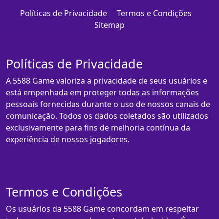
Políticas de Privacidade
Termos e Condições
Sitemap
Políticas de Privacidade
A 5588 Game valoriza a privacidade de seus usuários e
está empenhada em proteger todas as informações
pessoais fornecidas durante o uso de nossos canais de
comunicação. Todos os dados coletados são utilizados
exclusivamente para fins de melhoria contínua da
experiência de nossos jogadores.
Termos e Condições
Os usuários da 5588 Game concordam em respeitar