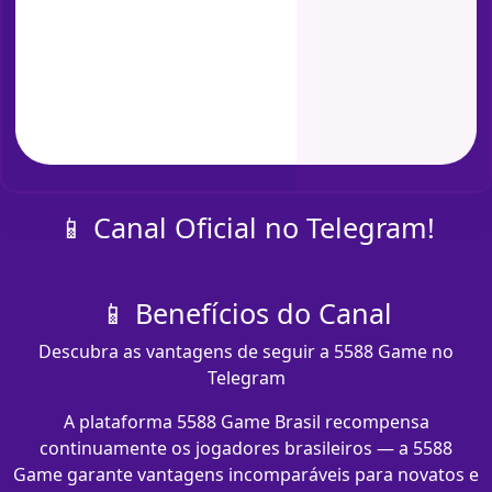
📱 Canal Oficial no Telegram!
📱 Benefícios do Canal
Descubra as vantagens de seguir a 5588 Game no
Telegram
A plataforma 5588 Game Brasil recompensa
continuamente os jogadores brasileiros — a 5588
Game garante vantagens incomparáveis para novatos e