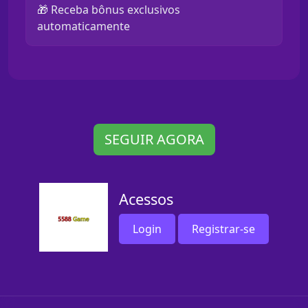
🎁 Receba bônus exclusivos
automaticamente
SEGUIR AGORA
Acessos
Login
Registrar-se