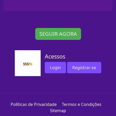
SEGUIR AGORA
Acessos
Login
Registrar-se
Políticas de Privacidade
Termos e Condições
Sitemap