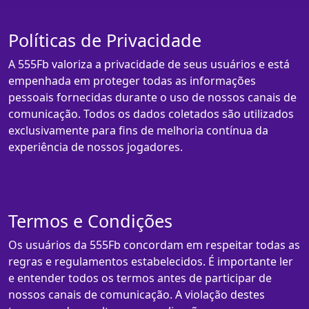
Políticas de Privacidade
A 555Fb valoriza a privacidade de seus usuários e está
empenhada em proteger todas as informações
pessoais fornecidas durante o uso de nossos canais de
comunicação. Todos os dados coletados são utilizados
exclusivamente para fins de melhoria contínua da
experiência de nossos jogadores.
Termos e Condições
Os usuários da 555Fb concordam em respeitar todas as
regras e regulamentos estabelecidos. É importante ler
e entender todos os termos antes de participar de
nossos canais de comunicação. A violação destes