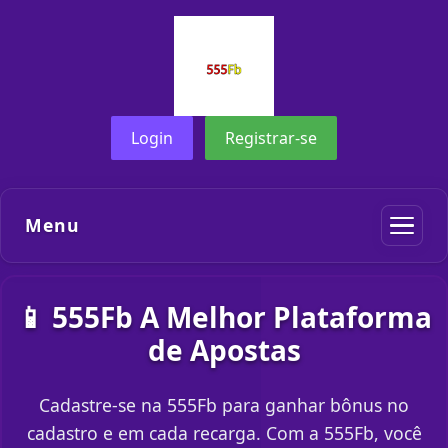
Login
Registrar-se
Menu
📱 555Fb A Melhor Plataforma
de Apostas
Cadastre-se na 555Fb para ganhar bônus no
cadastro e em cada recarga. Com a 555Fb, você