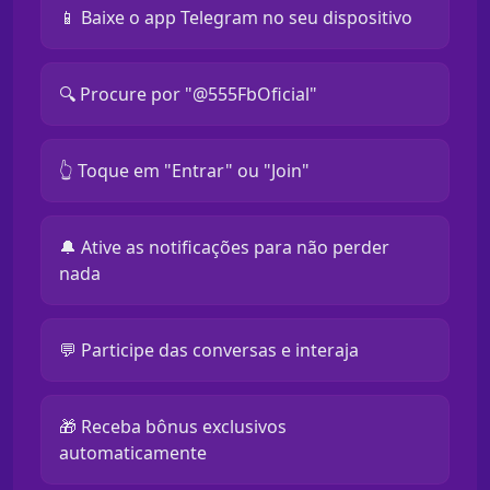
📱 Baixe o app Telegram no seu dispositivo
🔍 Procure por "@555FbOficial"
👆 Toque em "Entrar" ou "Join"
🔔 Ative as notificações para não perder
nada
💬 Participe das conversas e interaja
🎁 Receba bônus exclusivos
automaticamente