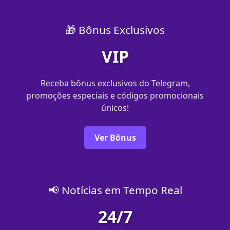
🎁 Bônus Exclusivos
VIP
Receba bônus exclusivos do Telegram,
promoções especiais e códigos promocionais
únicos!
Ver Bônus
📢 Notícias em Tempo Real
24/7