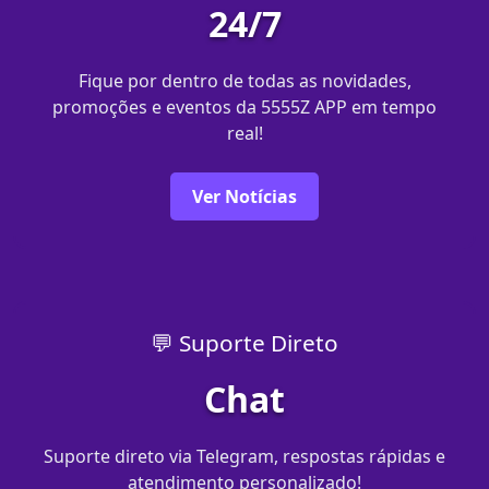
24/7
Fique por dentro de todas as novidades,
promoções e eventos da 5555Z APP em tempo
real!
Ver Notícias
💬 Suporte Direto
Chat
Suporte direto via Telegram, respostas rápidas e
atendimento personalizado!