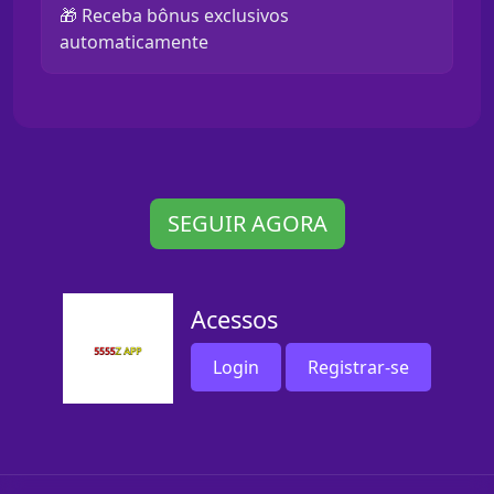
🎁 Receba bônus exclusivos
automaticamente
SEGUIR AGORA
Acessos
Login
Registrar-se