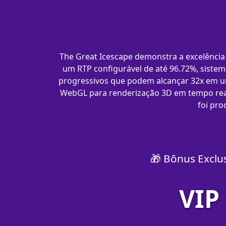
The Great Icescape demonstra a excelência v
um RTP configurável de até 96.72%, sistem
progressivos que podem alcançar 32x em uma
WebGL para renderização 3D em tempo real
foi pro
🎁 Bônus Exclu
VIP