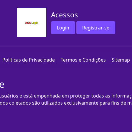
Acessos
Login
Registrar-se
Políticas de Privacidade
Termos e Condições
Sitemap
de
s usuários e está empenhada em proteger todas as informaç
os coletados são utilizados exclusivamente para fins de m