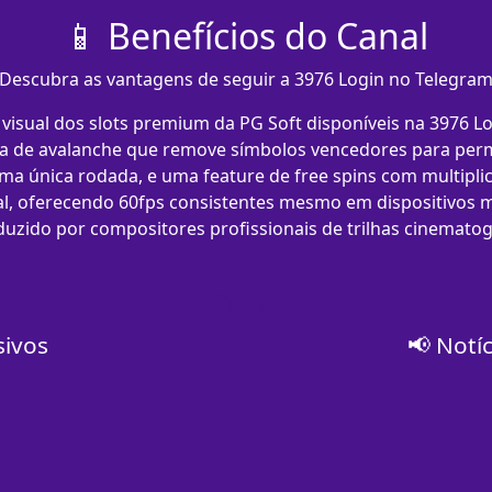
📱 Benefícios do Canal
Descubra as vantagens de seguir a 3976 Login no Telegra
isual dos slots premium da PG Soft disponíveis na 3976 Log
a de avalanche que remove símbolos vencedores para permi
 única rodada, e uma feature de free spins com multiplicad
, oferecendo 60fps consistentes mesmo em dispositivos m
duzido por compositores profissionais de trilhas cinematog
sivos
📢 Notí