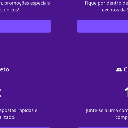
m, promoções especiais
Fique por dentro d
s únicos!
eventos da 
reto
👥 
t
espostas rápidas e
Junte-se a uma com
lizado!
compa