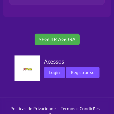
SEGUIR AGORA
Acessos
Login
Registrar-se
Políticas de Privacidade
Termos e Condições