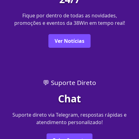
Fique por dentro de todas as novidades,
promoções e eventos da 38Win em tempo real!
Ver Notícias
💬 Suporte Direto
Chat
Suporte direto via Telegram, respostas rápidas e
atendimento personalizado!