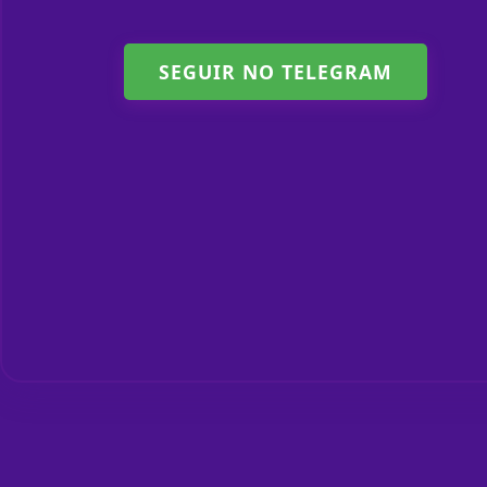
SEGUIR NO TELEGRAM