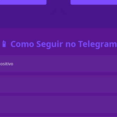
📱 Como Seguir no Telegram
ositivo