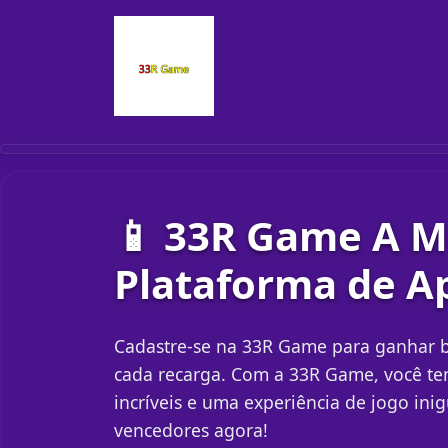
📱 33R Game A M
Plataforma de A
Cadastre-se na 33R Game para ganhar 
cada recarga. Com a 33R Game, você t
incríveis e uma experiência de jogo inig
vencedores agora!