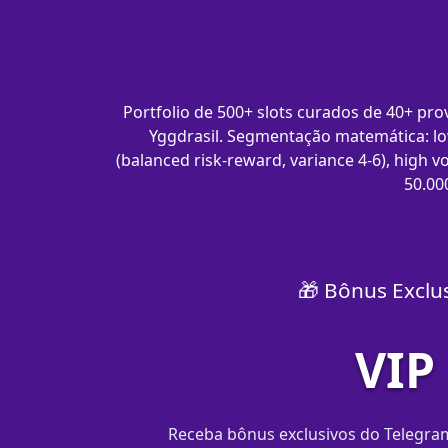
Portfolio de 500+ slots curados de 40+ pro
Yggdrasil. Segmentação matemática: low 
(balanced risk-reward, variance 4-6), high vo
50.00
🎁 Bônus Exclu
VIP
Receba bônus exclusivos do Telegra