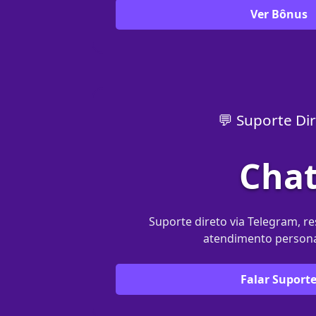
Ver Bônus
💬 Suporte Di
Cha
Suporte direto via Telegram, r
atendimento persona
Falar Suport