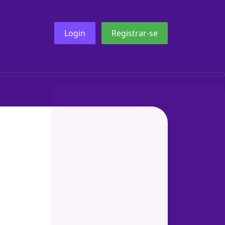
Login
Registrar-se