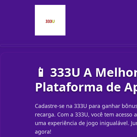
📱 333U A Melho
Plataforma de A
Cadastre-se na 333U para ganhar bônus
recarga. Com a 333U, você tem acesso a
uma experiência de jogo inigualável. J
agora!