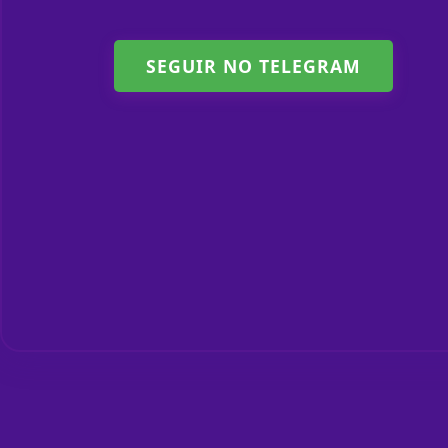
SEGUIR NO TELEGRAM