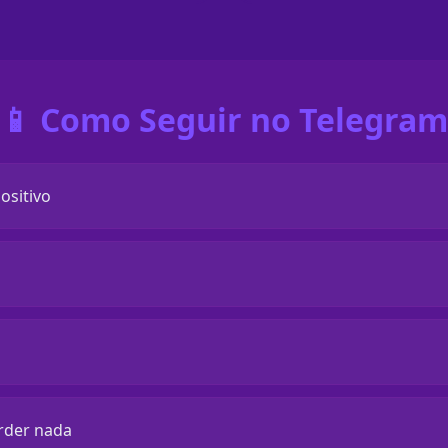
📱 Como Seguir no Telegram
ositivo
erder nada