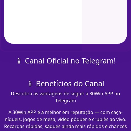
📱 Canal Oficial no Telegram!
📱 Benefícios do Canal
Descubra as vantagens de seguir a 30Win APP no
Telegram
A 30Win APP é a melhor em reputação — com caça-
níqueis, jogos de mesa, vídeo pôquer e crupiês ao vivo.
Recargas rápidas, saques ainda mais rápidos e chances