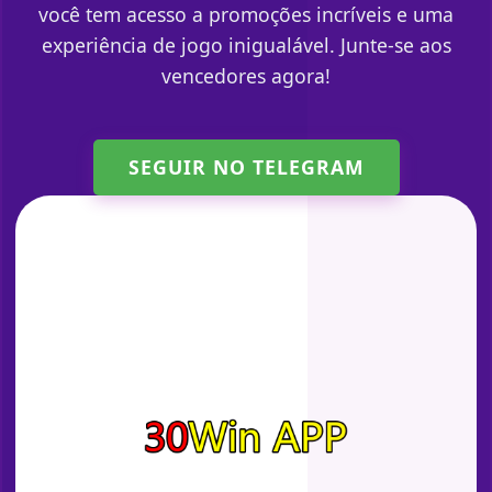
você tem acesso a promoções incríveis e uma
experiência de jogo inigualável. Junte-se aos
vencedores agora!
SEGUIR NO TELEGRAM