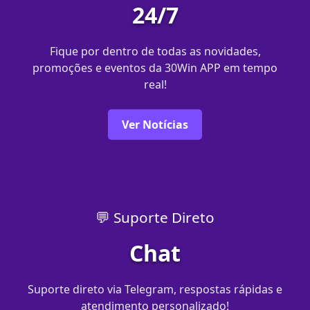
24/7
Fique por dentro de todas as novidades,
promoções e eventos da 30Win APP em tempo
real!
Ver Notícias
💬 Suporte Direto
Chat
Suporte direto via Telegram, respostas rápidas e
atendimento personalizado!