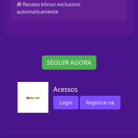
🎁 Receba bônus exclusivos
automaticamente
SEGUIR AGORA
Acessos
Login
Registrar-se