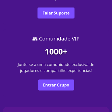
Falar Suporte
👥 Comunidade VIP
1000+
Junte-se a uma comunidade exclusiva de
jogadores e compartilhe experiências!
Entrar Grupo