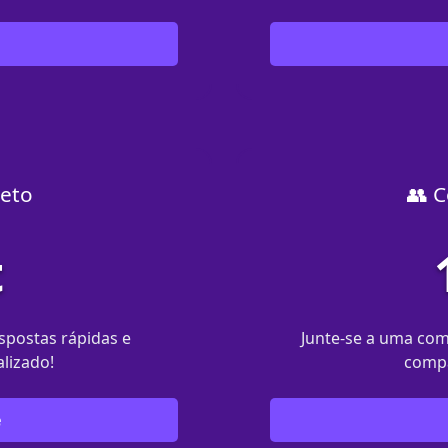
reto
👥 
t
espostas rápidas e
Junte-se a uma com
lizado!
compa
e