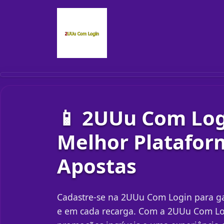
📱 2UUu Com Log
Melhor Platafor
Apostas
Cadastre-se na 2UUu Com Login para g
e em cada recarga. Com a 2UUu Com Log