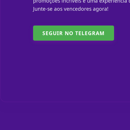
promoções incríveis e uma experiência d
Junte-se aos vencedores agora!
SEGUIR NO TELEGRAM