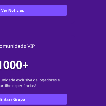
Ver Notícias
Comunidade VIP
1000+
unidade exclusiva de jogadores e
rtilhe experiências!
Entrar Grupo