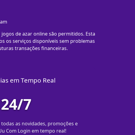
ram
jogos de azar online são permitidos. Esta
dos os serviços disponíveis sem problemas
futuras transações financeiras.
cias em Tempo Real
24/7
e todas as novidades, promoções e
Uu Com Login em tempo real!