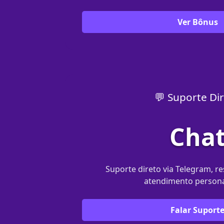
Ver Bônus
💬 Suporte Di
Cha
Suporte direto via Telegram, r
atendimento persona
Falar Suport