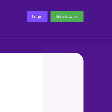
Login
Registrar-se