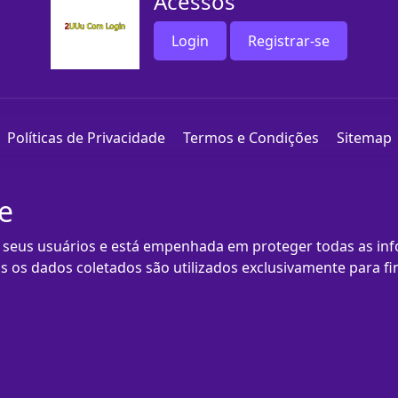
Acessos
Login
Registrar-se
Políticas de Privacidade
Termos e Condições
Sitemap
de
e seus usuários e está empenhada em proteger todas as in
 os dados coletados são utilizados exclusivamente para fi