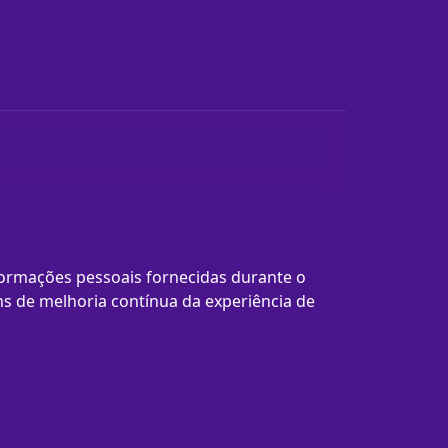
formações pessoais fornecidas durante o
ns de melhoria contínua da experiência de