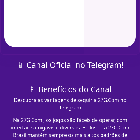
📱 Canal Oficial no Telegram!
📱 Benefícios do Canal
Descubra as vantagens de seguir a 27G.Com no
Telegram
Na 27G.Com , os jogos são fáceis de operar, com
interface amigável e diversos estilos — a 27G.Com
Brasil mantém sempre os mais altos padrões de