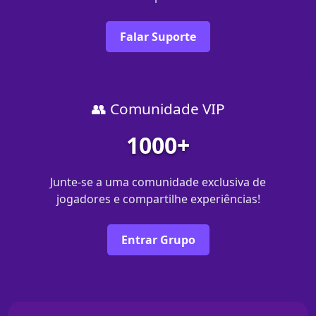
Falar Suporte
👥 Comunidade VIP
1000+
Junte-se a uma comunidade exclusiva de
jogadores e compartilhe experiências!
Entrar Grupo