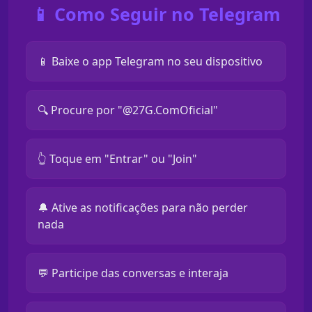
📱 Como Seguir no Telegram
📱 Baixe o app Telegram no seu dispositivo
🔍 Procure por "@27G.ComOficial"
👆 Toque em "Entrar" ou "Join"
🔔 Ative as notificações para não perder
nada
💬 Participe das conversas e interaja