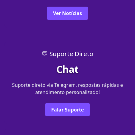
Ver Notícias
💬 Suporte Direto
Chat
Suporte direto via Telegram, respostas rápidas e
atendimento personalizado!
Falar Suporte