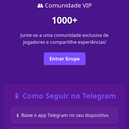
👥 Comunidade VIP
1000+
Junte-se a uma comunidade exclusiva de
jogadores e compartilhe experiências!
Entrar Grupo
📱 Como Seguir no Telegram
📱 Baixe o app Telegram no seu dispositivo