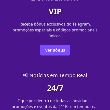
VIP
Receba bônus exclusivos do Telegram,
promoções especiais e códigos promocionais
únicos!
Ver Bônus
📢 Notícias em Tempo Real
24/7
Fique por dentro de todas as novidades,
promoções e eventos da 211Br em tempo real!