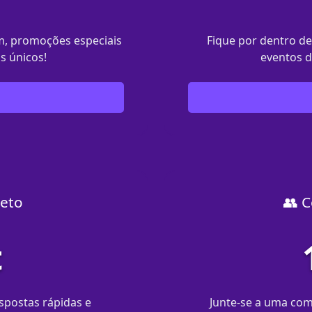
m, promoções especiais
Fique por dentro d
s únicos!
eventos d
reto
👥 
t
espostas rápidas e
Junte-se a uma com