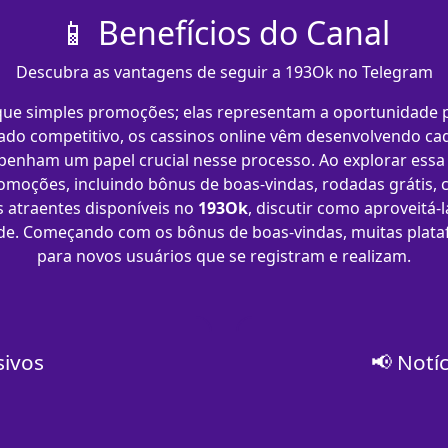
📱 Benefícios do Canal
Descubra as vantagens de seguir a 193Ok no Telegram
ue simples promoções; elas representam a oportunidade p
do competitivo, os cassinos online vêm desenvolvendo cada 
mpenham um papel crucial nesse processo. Ao explorar essa
oções, incluindo bônus de boas-vindas, rodadas grátis, c
s atraentes disponíveis no
193Ok
, discutir como aproveitá-
de. Começando com os bônus de boas-vindas, muitas plat
para novos usuários que se registram e realizam.
sivos
📢 Notí