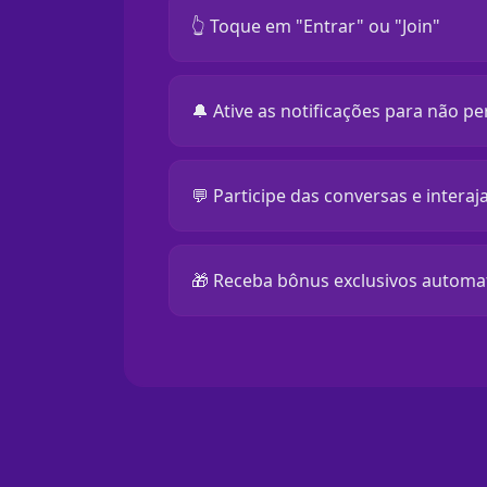
👆 Toque em "Entrar" ou "Join"
🔔 Ative as notificações para não p
💬 Participe das conversas e interaj
🎁 Receba bônus exclusivos autom