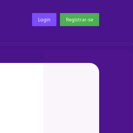
Login
Registrar-se