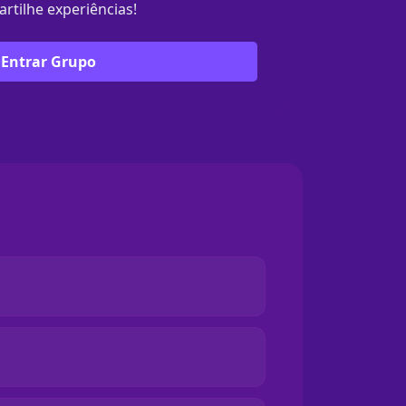
rtilhe experiências!
Entrar Grupo