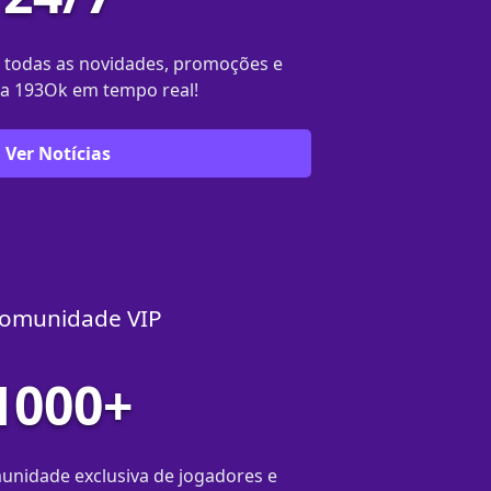
e todas as novidades, promoções e
a 193Ok em tempo real!
Ver Notícias
Comunidade VIP
1000+
unidade exclusiva de jogadores e