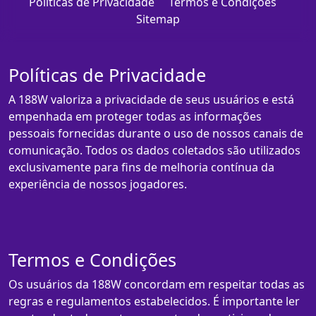
Políticas de Privacidade
Termos e Condições
Sitemap
Políticas de Privacidade
A 188W valoriza a privacidade de seus usuários e está
empenhada em proteger todas as informações
pessoais fornecidas durante o uso de nossos canais de
comunicação. Todos os dados coletados são utilizados
exclusivamente para fins de melhoria contínua da
experiência de nossos jogadores.
Termos e Condições
Os usuários da 188W concordam em respeitar todas as
regras e regulamentos estabelecidos. É importante ler