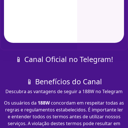
📱 Canal Oficial no Telegram!
📱 Benefícios do Canal
Descubra as vantagens de seguir a 188W no Telegram
Os usuários da
188W
concordam em respeitar todas as
regras e regulamentos estabelecidos. É importante ler
e entender todos os termos antes de utilizar nossos
serviços. A violação destes termos pode resultar em