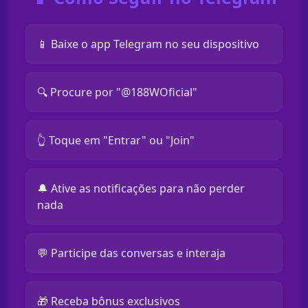
📱 Baixe o app Telegram no seu dispositivo
🔍 Procure por "@188WOficial"
👆 Toque em "Entrar" ou "Join"
🔔 Ative as notificações para não perder
nada
💬 Participe das conversas e interaja
🎁 Receba bônus exclusivos