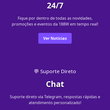
24/7
Fique por dentro de todas as novidades,
promoções e eventos da 188W em tempo real!
Ver Notícias
💬 Suporte Direto
Chat
Suporte direto via Telegram, respostas rápidas e
atendimento personalizado!