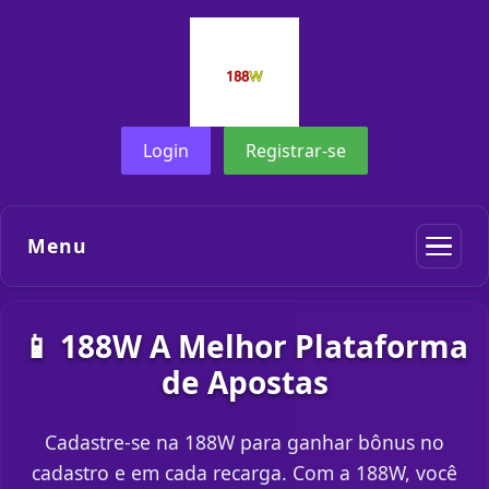
Login
Registrar-se
Menu
📱 188W A Melhor Plataforma
de Apostas
Cadastre-se na 188W para ganhar bônus no
cadastro e em cada recarga. Com a 188W, você