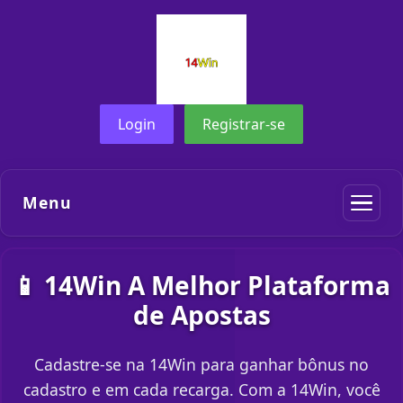
Login
Registrar-se
Menu
📱 14Win A Melhor Plataforma
de Apostas
Cadastre-se na 14Win para ganhar bônus no
cadastro e em cada recarga. Com a 14Win, você