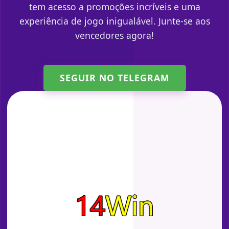
tem acesso a promoções incríveis e uma
experiência de jogo inigualável. Junte-se aos
vencedores agora!
SEGUIR NO TELEGRAM