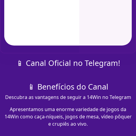
📱 Canal Oficial no Telegram!
📱 Benefícios do Canal
Descubra as vantagens de seguir a 14Win no Telegram
Apresentamos uma enorme variedade de jogos da
14Win como caça-níqueis, jogos de mesa, vídeo pôquer
e crupiês ao vivo.