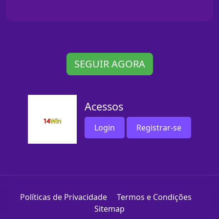
SEGUIR AGORA
Acessos
Login
Registrar-se
Políticas de Privacidade
Termos e Condições
Sitemap