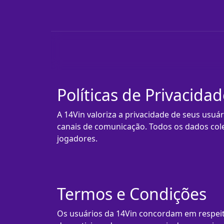
Políticas de Privacida
A 14Vin valoriza a privacidade de seus usu
canais de comunicação. Todos os dados cole
jogadores.
Termos e Condições
Os usuários da 14Vin concordam em respeita