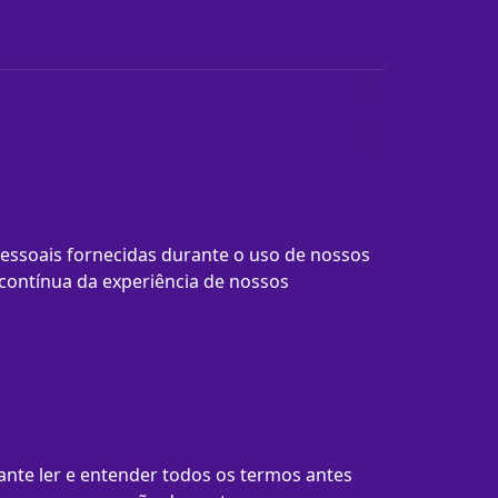
pessoais fornecidas durante o uso de nossos
 contínua da experiência de nossos
ante ler e entender todos os termos antes