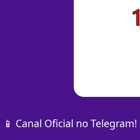
📱 Canal Oficial no Telegram!