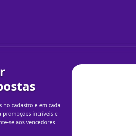
r
postas
s no cadastro e em cada
a promoções incríveis e
unte-se aos vencedores