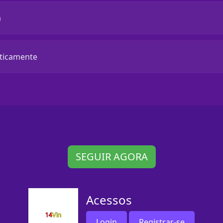
a
aticamente
SEGUIR AGORA
Acessos
Login
Registrar-se