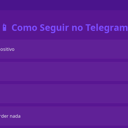
📱 Como Seguir no Telegram
ositivo
erder nada