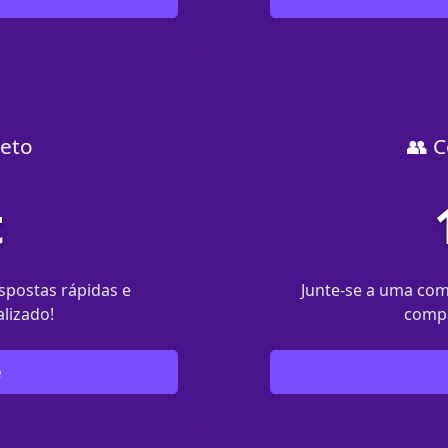
reto
👥 
t
espostas rápidas e
Junte-se a uma com
lizado!
compa
e