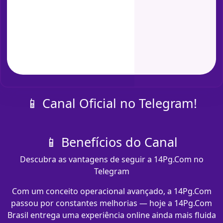
📱 Canal Oficial no Telegram!
📱 Benefícios do Canal
Descubra as vantagens de seguir a 14Pg.Com no
Telegram
Com um conceito operacional avançado, a 14Pg.Com
passou por constantes melhorias — hoje a 14Pg.Com
Brasil entrega uma experiência online ainda mais fluida