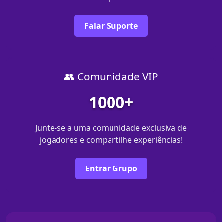
Falar Suporte
👥 Comunidade VIP
1000+
Junte-se a uma comunidade exclusiva de
jogadores e compartilhe experiências!
Entrar Grupo