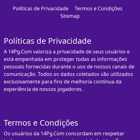
Políticas de Privacidade
Termos e Condições
Sitemap
Políticas de Privacidade
A 14Pg.Com valoriza a privacidade de seus usuários e
está empenhada em proteger todas as informações
pessoais fornecidas durante o uso de nossos canais de
comunicação. Todos os dados coletados são utilizados
exclusivamente para fins de melhoria contínua da
experiência de nossos jogadores.
Termos e Condições
Os usuários da 14Pg.Com concordam em respeitar