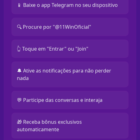
📱 Baixe o app Telegram no seu dispositivo
🔍 Procure por "@11WinOficial"
👆 Toque em "Entrar" ou "Join"
🔔 Ative as notificações para não perder
nada
💬 Participe das conversas e interaja
🎁 Receba bônus exclusivos
automaticamente