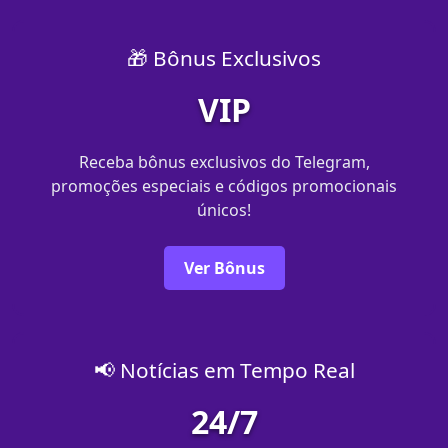
🎁 Bônus Exclusivos
VIP
Receba bônus exclusivos do Telegram,
promoções especiais e códigos promocionais
únicos!
Ver Bônus
📢 Notícias em Tempo Real
24/7