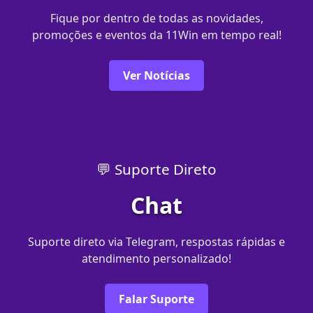
Fique por dentro de todas as novidades,
promoções e eventos da 11Win em tempo real!
Ver Notícias
💬 Suporte Direto
Chat
Suporte direto via Telegram, respostas rápidas e
atendimento personalizado!
Falar Suporte