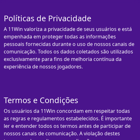
Políticas de Privacidade
A 11Win valoriza a privacidade de seus usuários e está
empenhada em proteger todas as informações
pessoais fornecidas durante o uso de nossos canais de
comunicação. Todos os dados coletados são utilizados
exclusivamente para fins de melhoria contínua da
experiência de nossos jogadores.
Termos e Condições
Os usuários da 11Win concordam em respeitar todas
as regras e regulamentos estabelecidos. É importante
ler e entender todos os termos antes de participar de
nossos canais de comunicação. A violação destes