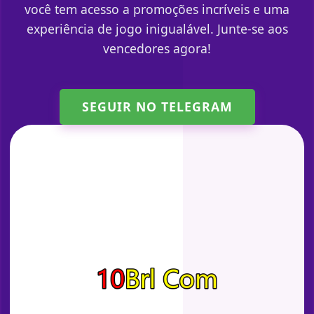
você tem acesso a promoções incríveis e uma
experiência de jogo inigualável. Junte-se aos
vencedores agora!
SEGUIR NO TELEGRAM