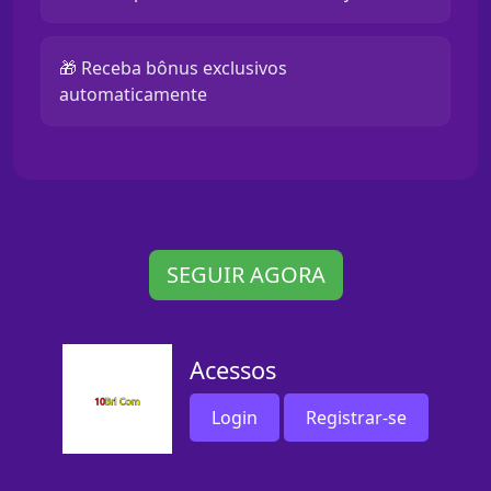
🎁 Receba bônus exclusivos
automaticamente
SEGUIR AGORA
Acessos
Login
Registrar-se