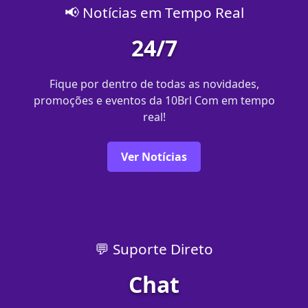
📢 Notícias em Tempo Real
24/7
Fique por dentro de todas as novidades,
promoções e eventos da 10Brl Com em tempo
real!
Ver Notícias
💬 Suporte Direto
Chat