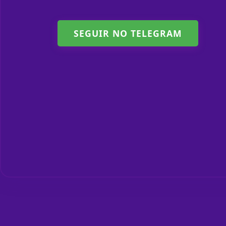
SEGUIR NO TELEGRAM