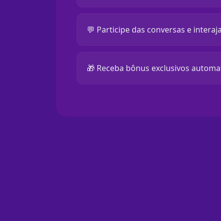
💬 Participe das conversas e interaj
🎁 Receba bônus exclusivos autom