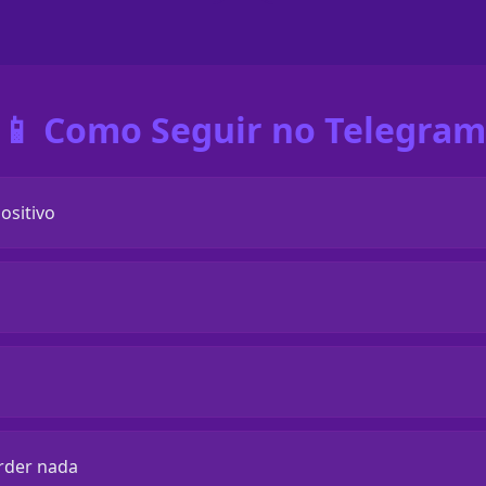
📱 Como Seguir no Telegram
ositivo
erder nada