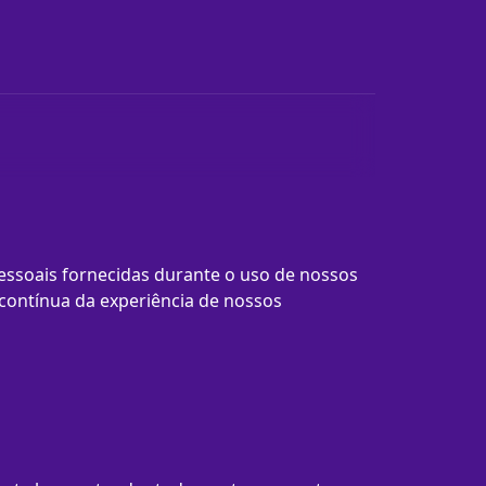
essoais fornecidas durante o uso de nossos
 contínua da experiência de nossos