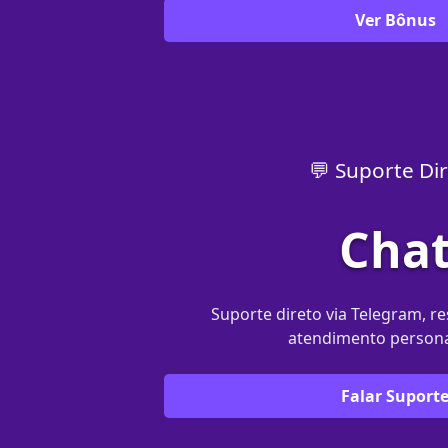
Ver Bônus
💬 Suporte Di
Cha
Suporte direto via Telegram, r
atendimento persona
Falar Suport