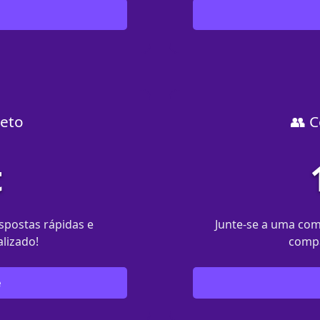
reto
👥 
t
espostas rápidas e
Junte-se a uma com
lizado!
compa
e